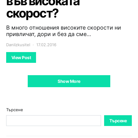
във високата
скорост?
В много отношения високите скорости ни
привличат, дори и без да сме…
DaniIzkusitel
17.02.2016
View Post
Show More
Търсене
Търсене