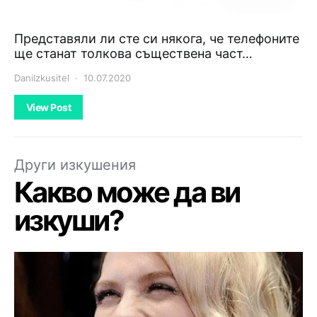
Представяли ли сте си някога, че телефоните
ще станат толкова съществена част…
DaniIzkusitel
10.07.2020
View Post
Други изкушения
Какво може да ви
изкуши?