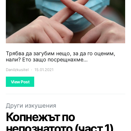
Трябва да загубим нещо, за да го оценим,
нали? Ето защо посрещнахме…
DaniIzkusitel
15.01.2021
View Post
Други изкушения
Копнежът по
непознатото (част 1)