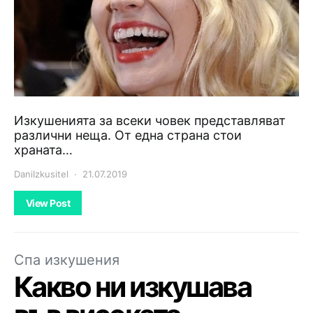
Изкушенията за всеки човек представляват
различни неща. От една страна стои
храната…
DaniIzkusitel
21.07.2019
View Post
Спа изкушения
Какво ни изкушава