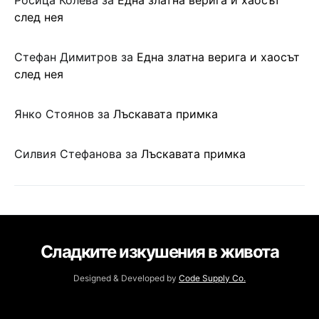
след нея
Стефан Димитров
за
Една златна верига и хаосът
след нея
Янко Стоянов
за
Лъскавата примка
Силвия Стефанова
за
Лъскавата примка
Сладките изкушения в живота
Designed & Developed by
Code Supply Co.