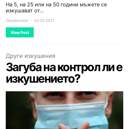
На 5, на 25 или на 50 години мъжете се
изкушават от…
DaniIzkusitel
24.03.2021
View Post
Други изкушения
Загуба на контрол ли е
изкушението?