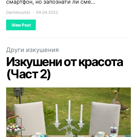
смартфон, но запознати ли сме…
DaniIzkusitel
04.04.2022
View Post
Други изкушения
Изкушени от красота
(Част 2)