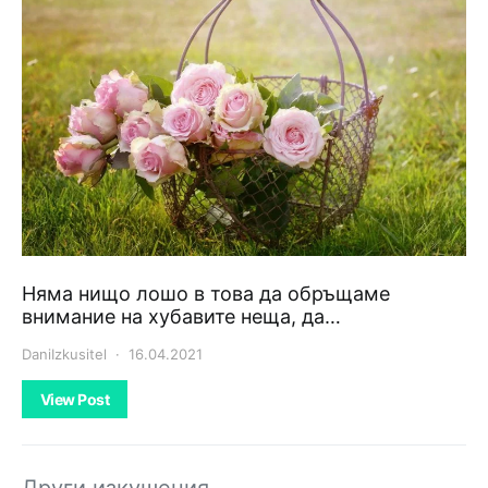
Няма нищо лошо в това да обръщаме
внимание на хубавите неща, да…
DaniIzkusitel
16.04.2021
View Post
Други изкушения