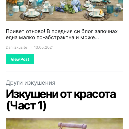
Привет отново! В предния си блог започнах
една малко по-абстрактна и може…
DaniIzkusitel
13.05.2021
View Post
Други изкушения
Изкушени от красота
(Част 1)