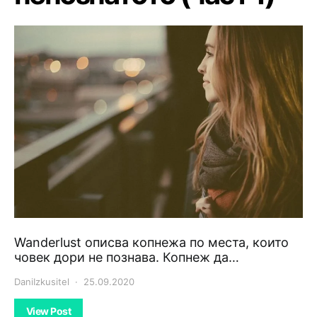
Wanderlust описва копнежа по места, които
човек дори не познава. Копнеж да…
DaniIzkusitel
25.09.2020
View Post