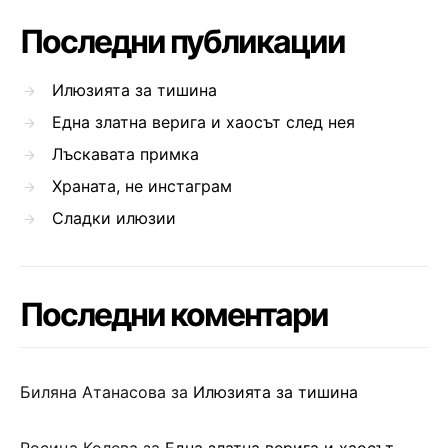
Последни публикации
Илюзията за тишина
Една златна верига и хаосът след нея
Лъскавата примка
Храната, не инстаграм
Сладки илюзии
Последни коментари
Биляна Атанасова
за
Илюзията за тишина
Росица Колева
за
Една златна верига и хаосът