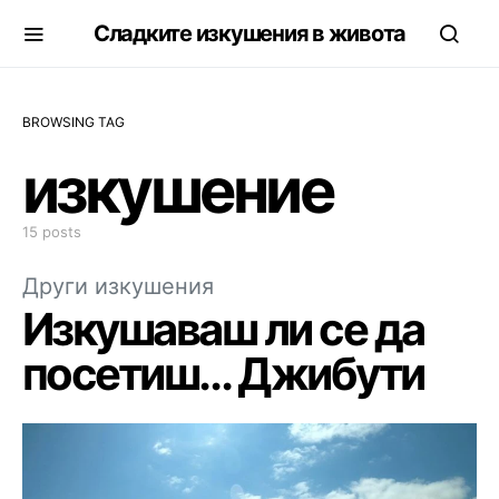
Сладките изкушения в живота
BROWSING TAG
изкушение
15 posts
Други изкушения
Изкушаваш ли се да
посетиш… Джибути