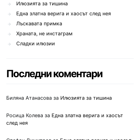
Илюзията за тишина
Една златна верига и хаосът след нея
Лъскавата примка
Храната, не инстаграм
Сладки илюзии
Последни коментари
Биляна Атанасова
за
Илюзията за тишина
Росица Колева
за
Една златна верига и хаосът
след нея