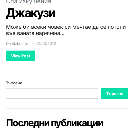
Спа изкушения
Джакузи
Може би всеки човек си мечтае да се потопи
във ваната наречена…
DaniIzkusitel
02.03.2012
View Post
Търсене
Търсене
Последни публикации