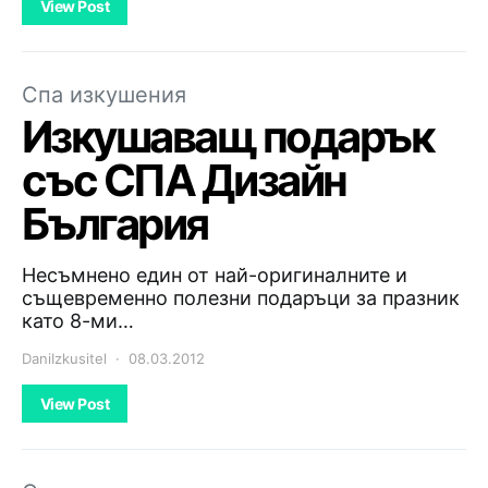
View Post
Спа изкушения
Изкушаващ подарък
със СПА Дизайн
България
Несъмнено един от най-оригиналните и
същевременно полезни подаръци за празник
като 8-ми…
DaniIzkusitel
08.03.2012
View Post