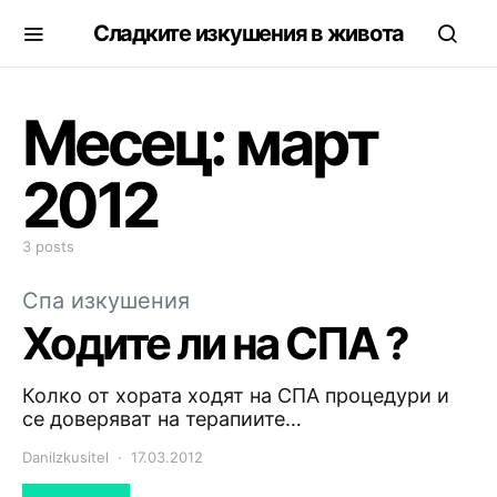
Сладките изкушения в живота
Месец:
март
2012
3 posts
Спа изкушения
Ходите ли на СПА ?
Колко от хората ходят на СПА процедури и
се доверяват на терапиите…
DaniIzkusitel
17.03.2012