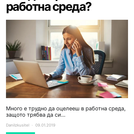
работна среда?
Много е трудно да оцелееш в работна среда,
защото трябва да си…
DaniIzkusitel
09.01.2019