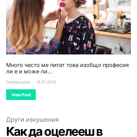
Много често ме питат това изобщо професия
ли е и може ли…
DaniIzkusitel
16.01.2019
View Post
Други изкушения
Как да оцелееш в