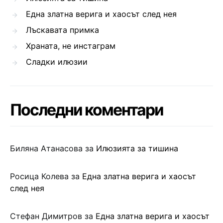
Една златна верига и хаосът след нея
Лъскавата примка
Храната, не инстаграм
Сладки илюзии
Последни коментари
Биляна Атанасова
за
Илюзията за тишина
Росица Колева
за
Една златна верига и хаосът
след нея
Стефан Димитров
за
Една златна верига и хаосът