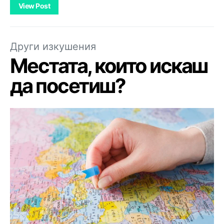
View Post
Други изкушения
Местата, които искаш
да посетиш?