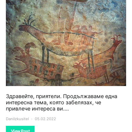
Здравейте, приятели. Продължаваме една
интересна тема, която забелязах, че
привлече интереса ви.…
DaniIzkusitel
05.02.2022
View Post