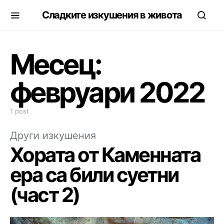
Сладките изкушения в живота
Месец:
февруари 2022
1 post
Други изкушения
Хората от Каменната
ера са били суетни
(част 2)