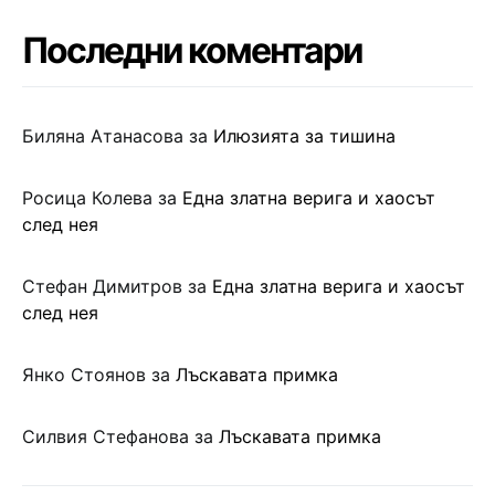
Последни коментари
Биляна Атанасова
за
Илюзията за тишина
Росица Колева
за
Една златна верига и хаосът
след нея
Стефан Димитров
за
Една златна верига и хаосът
след нея
Янко Стоянов
за
Лъскавата примка
Силвия Стефанова
за
Лъскавата примка