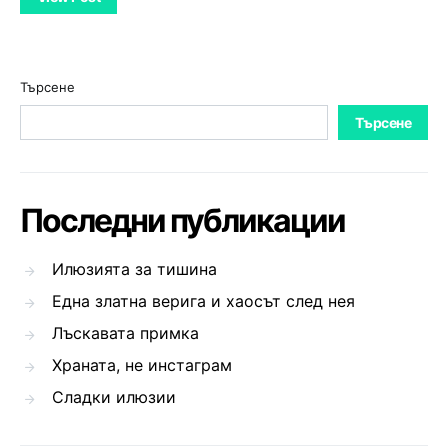
Търсене
Търсене
Последни публикации
Илюзията за тишина
Една златна верига и хаосът след нея
Лъскавата примка
Храната, не инстаграм
Сладки илюзии