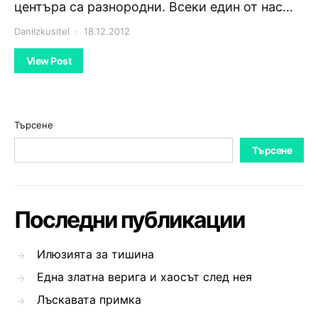
центъра са разнородни. Всеки един от нас…
DaniIzkusitel
18.12.2012
View Post
Търсене
Търсене
Последни публикации
Илюзията за тишина
Една златна верига и хаосът след нея
Лъскавата примка