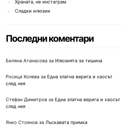
Храната, не инстаграм
Сладки илюзии
Последни коментари
Биляна Атанасова
за
Илюзията за тишина
Росица Колева
за
Една златна верига и хаосът
след нея
Стефан Димитров
за
Една златна верига и хаосът
след нея
Янко Стоянов
за
Лъскавата примка