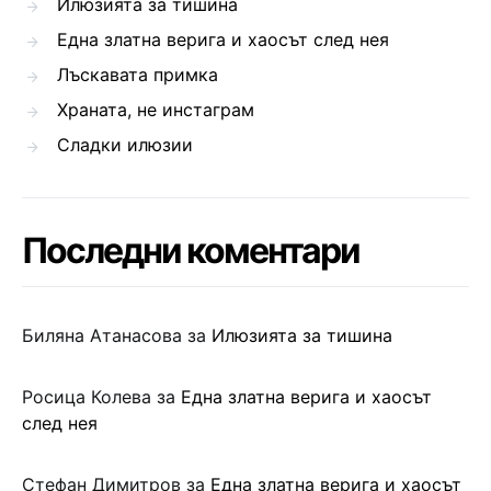
Илюзията за тишина
Една златна верига и хаосът след нея
Лъскавата примка
Храната, не инстаграм
Сладки илюзии
Последни коментари
Биляна Атанасова
за
Илюзията за тишина
Росица Колева
за
Една златна верига и хаосът
след нея
Стефан Димитров
за
Една златна верига и хаосът