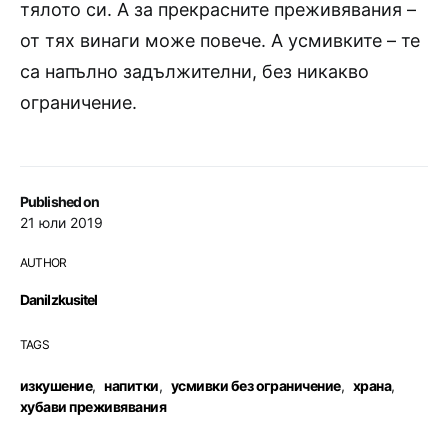
тялото си. А за прекрасните преживявания –
от тях винаги може повече. А усмивките – те
са напълно задължителни, без никакво
ограничение.
Published on
21 юли 2019
AUTHOR
DaniIzkusitel
TAGS
изкушение
,
напитки
,
усмивки без ограничение
,
храна
,
хубави преживявания