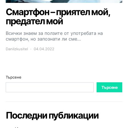
Смартфон – приятел мой,
предател мой
Всички знаем за ползите от употребата на
смартфон, но запознати ли сме…
DaniIzkusitel
04.04.2022
Търсене
Търсене
Последни публикации