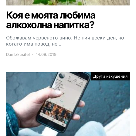
Коя е моята любима
алкохолна напитка?
Обожавам червеното вино. Не пия всеки ден, но
когато има повод, не…
DaniIzkusitel
14.09.2019
Други изкушения