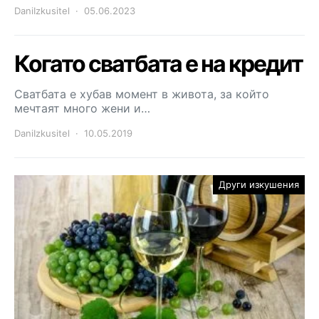
DaniIzkusitel
05.06.2023
Когато сватбата е на кредит
Сватбата е хубав момент в живота, за който
мечтаят много жени и…
DaniIzkusitel
10.05.2019
Други изкушения