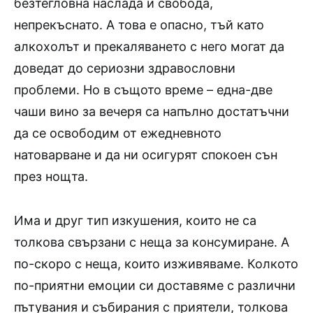
безтегловна наслада и свобода,
непрекъснато. А това е опасно, тъй като
алкохолът и прекаляването с него могат да
доведат до сериозни здравословни
проблеми. Но в същото време – една-две
чаши вино за вечеря са напълно достатъчни
да се освободим от ежедневното
натоварване и да ни осигурят спокоен сън
през нощта.
Има и друг тип изкушения, които не са
толкова свързани с неща за консумиране. А
по-скоро с неща, които изживяваме. Колкото
по-приятни емоции си доставяме с различни
пътувания и събирания с приятели, толкова