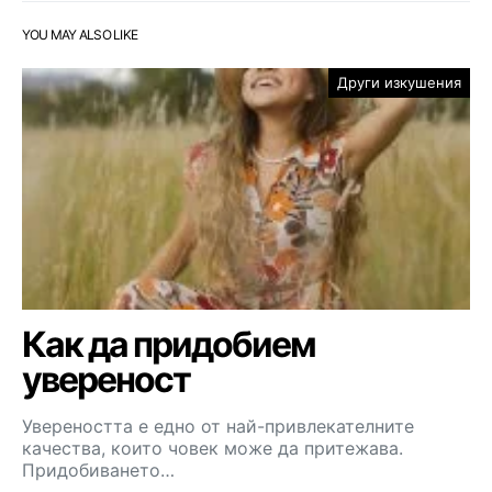
YOU MAY ALSO LIKE
Други изкушения
Как да придобием
увереност
Увереността е едно от най-привлекателните
качества, които човек може да притежава.
Придобиването…