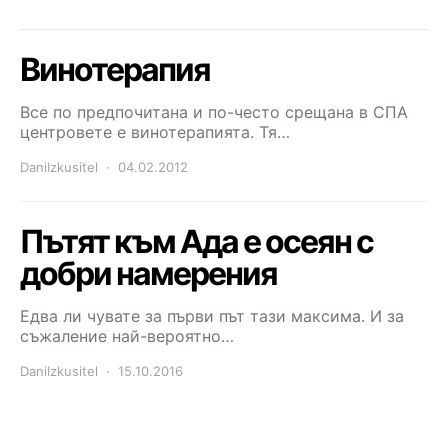
Винотерапия
Все по предпочитана и по-често срещана в СПА
центровете е винотерапията. Тя…
DaniIzkusitel
04.02.2012
Пътят към Ада е осеян с
добри намерения
Едва ли чувате за първи път тази максима. И за
съжаление най-вероятно…
DaniIzkusitel
15.10.2016