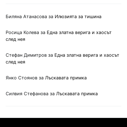
Биляна Атанасова
за
Илюзията за тишина
Росица Колева
за
Една златна верига и хаосът
след нея
Стефан Димитров
за
Една златна верига и хаосът
след нея
Янко Стоянов
за
Лъскавата примка
Силвия Стефанова
за
Лъскавата примка