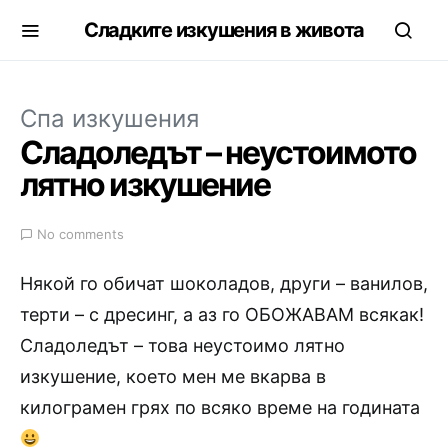
Сладките изкушения в живота
Спа изкушения
Сладоледът – неустоимото
лятно изкушение
No comments
Някой го обичат шоколадов, други – ванилов,
терти – с дресинг, а аз го ОБОЖАВАМ всякак!
Сладоледът – това неустоимо лятно
изкушение, което мен ме вкарва в
килограмен грях по всяко време на годината