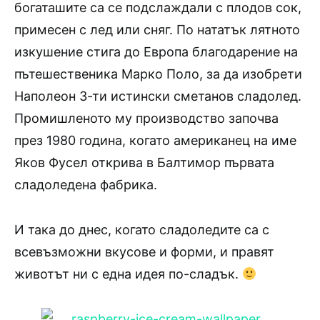
богаташите са се подслаждали с плодов сок,
примесен с лед или сняг. По нататък лятното
изкушение стига до Европа благодарение на
пътешественика Марко Поло, за да изобрети
Наполеон 3-ти истински сметанов сладолед.
Промишленото му производство започва
през 1980 година, когато американец на име
Яков Фусел открива в Балтимор първата
сладоледена фабрика.
И така до днес, когато сладоледите са с
всевъзможни вкусове и форми, и правят
животът ни с една идея по-сладък.