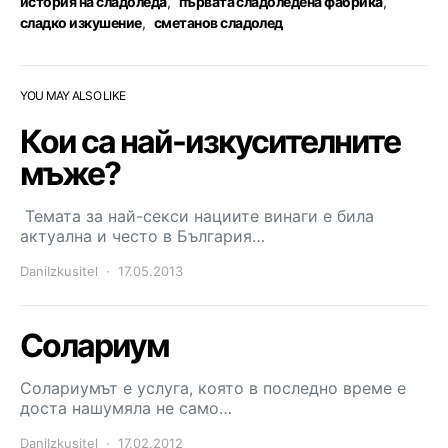
история на сладоледа
,
първата сладоледена фабрика
,
сладко изкушение
,
сметанов сладолед
YOU MAY ALSO LIKE
Кои са най-изкусителните
мъже?
Темата за най-секси нациите винаги е била
актуална и често в България…
DaniIzkusitel
17.05.2013
Солариум
Солариумът е услуга, която в последно време е
доста нашумяла не само…
DaniIzkusitel
17.02.2012