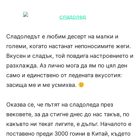
Сладоледът е любим десерт на малки и
големи, когато настанат непоносимите жеги.
Вкусен и сладък, той повдига настроението и
разхлажда. Аз лично мога да ям по цял ден
само и единствено от ледената вкусотия:
засища ме и ме усмихва.
Оказва се, че пътят на сладоледа през
вековете, за да стигне днес до нас такъв, по
какъвто ни текат лигите, е дълъг. Началото е
поставено преди 3000 гоини в Китай, където