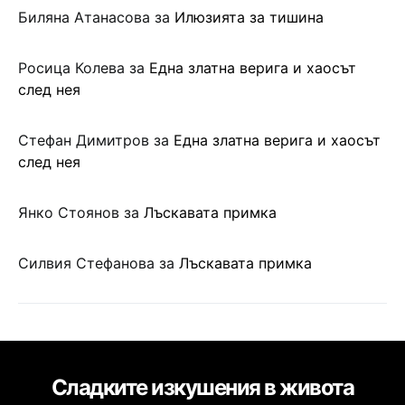
Биляна Атанасова
за
Илюзията за тишина
Росица Колева
за
Една златна верига и хаосът
след нея
Стефан Димитров
за
Една златна верига и хаосът
след нея
Янко Стоянов
за
Лъскавата примка
Силвия Стефанова
за
Лъскавата примка
Сладките изкушения в живота