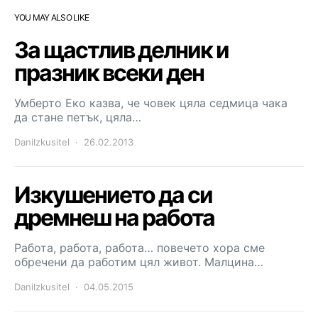
YOU MAY ALSO LIKE
За щастлив делник и
празник всеки ден
Умберто Еко казва, че човек цяла седмица чака
да стане петък, цяла…
DaniIzkusitel
26.02.2013
Изкушението да си
дремнеш на работа
Работа, работа, работа… повечето хора сме
обречени да работим цял живот. Малцина…
DaniIzkusitel
04.05.2015