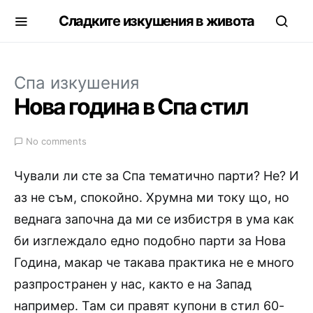
Сладките изкушения в живота
Спа изкушения
Нова година в Спа стил
No comments
Чували ли сте за Спа тематично парти? Не? И
аз не съм, спокойно. Хрумна ми току що, но
веднага започна да ми се избистря в ума как
би изглеждало едно подобно парти за Нова
Година, макар че такава практика не е много
разпространен у нас, както е на Запад
например. Там си правят купони в стил 60-