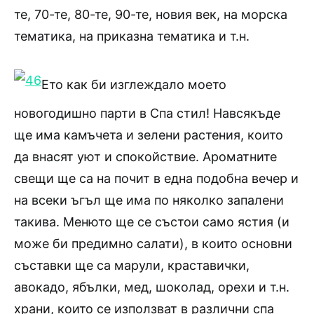
те, 70-те, 80-те, 90-те, новия век, на морска
тематика, на приказна тематика и т.н.
Ето как би изглеждало моето
новогодишно парти в Спа стил! Навсякъде
ще има камъчета и зелени растения, които
да внасят уют и спокойствие. Ароматните
свещи ще са на почит в една подобна вечер и
на всеки ъгъл ще има по няколко запалени
такива. Менюто ще се състои само ястия (и
може би предимно салати), в които основни
съставки ще са марули, краставички,
авокадо, ябълки, мед, шоколад, орехи и т.н.
храни, които се използват в различни спа