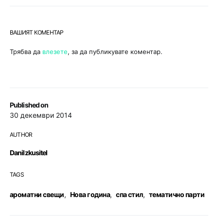
ВАШИЯТ КОМЕНТАР
Трябва да
влезете
, за да публикувате коментар.
Published on
30 декември 2014
AUTHOR
DaniIzkusitel
TAGS
ароматни свещи
,
Нова година
,
спа стил
,
тематично парти