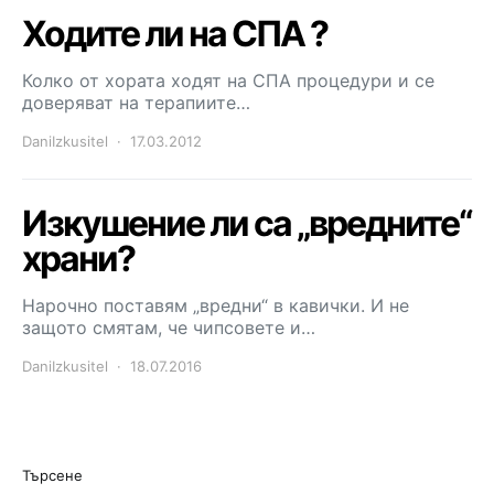
Ходите ли на СПА ?
Колко от хората ходят на СПА процедури и се
доверяват на терапиите…
DaniIzkusitel
17.03.2012
Изкушение ли са „вредните“
храни?
Нарочно поставям „вредни“ в кавички. И не
защото смятам, че чипсовете и…
DaniIzkusitel
18.07.2016
Търсене