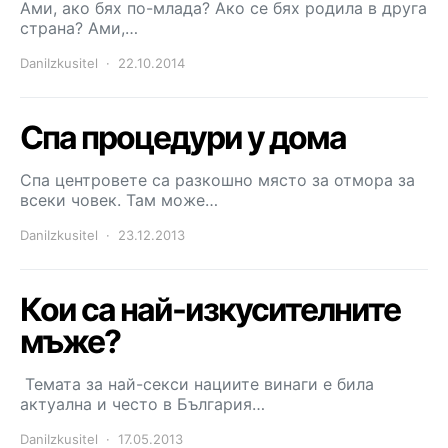
Ами, ако бях по-млада? Ако се бях родила в друга
страна? Ами,…
DaniIzkusitel
22.10.2014
Спа процедури у дома
Спа центровете са разкошно място за отмора за
всеки човек. Там може…
DaniIzkusitel
23.12.2013
Кои са най-изкусителните
мъже?
Темата за най-секси нациите винаги е била
актуална и често в България…
DaniIzkusitel
17.05.2013