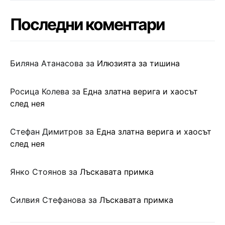
Последни коментари
Биляна Атанасова
за
Илюзията за тишина
Росица Колева
за
Една златна верига и хаосът
след нея
Стефан Димитров
за
Една златна верига и хаосът
след нея
Янко Стоянов
за
Лъскавата примка
Силвия Стефанова
за
Лъскавата примка