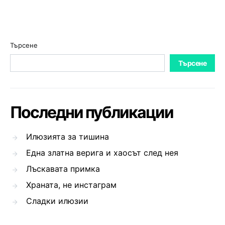
Търсене
Търсене
Последни публикации
Илюзията за тишина
Една златна верига и хаосът след нея
Лъскавата примка
Храната, не инстаграм
Сладки илюзии