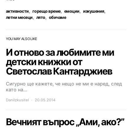
активности
,
горещо време
,
емоции
,
изкушения
,
летни месеци
,
лято
,
обичаме
YOU MAY ALSO LIKE
И отново за любимите ми
детски книжки от
Светослав Кантарджиев
Сигурно ще кажете, че нещо не ми е наред, след
като на…
DaniIzkusitel
20.05.2014
Вечният въпрос „Ами, ако?”