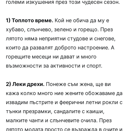
големи изкушения през този чудесен сезон.
1) Топлото време.
Кой не обича да му е
хубаво, слънчево, зелено и горещо. През
лятото няма неприятни студове и снегове,
които да развалят доброто настроение. А
горещите месеци ни дават и много
възможности за активности и спорт.
2) Леки дрехи.
Понеже съм жена, ще ви
кажа колко много ние жените обожаваме да
извадим пъстрите и феерични летни рокли с
тънки презрамки, сандалите с каиши,
малките чанти и слънчевите очила. През
лятото модата просто се възражда в очите и