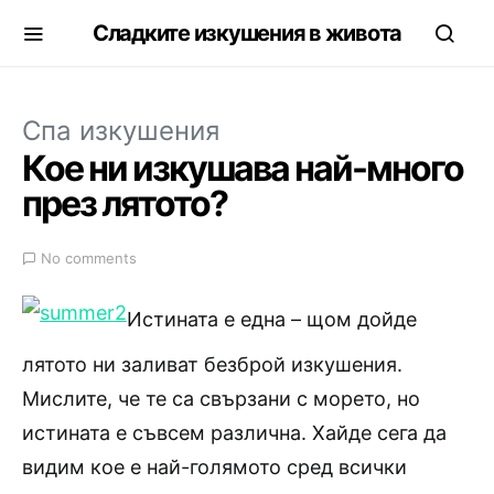
Сладките изкушения в живота
Спа изкушения
Кое ни изкушава най-много
през лятото?
No comments
Истината е една – щом дойде
лятото ни заливат безброй изкушения.
Мислите, че те са свързани с морето, но
истината е съвсем различна. Хайде сега да
видим кое е най-голямото сред всички