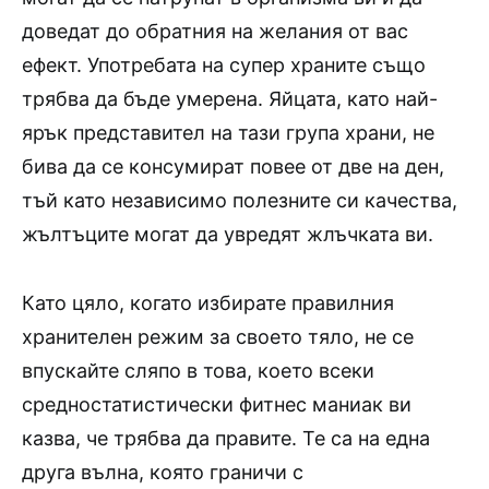
доведат до обратния на желания от вас
ефект. Употребата на супер храните също
трябва да бъде умерена. Яйцата, като най-
ярък представител на тази група храни, не
бива да се консумират повее от две на ден,
тъй като независимо полезните си качества,
жълтъците могат да увредят жлъчката ви.
Като цяло, когато избирате правилния
хранителен режим за своето тяло, не се
впускайте сляпо в това, което всеки
средностатистически фитнес маниак ви
казва, че трябва да правите. Те са на една
друга вълна, която граничи с