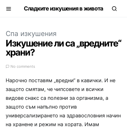
Сладките изкушения в живота
Спа изкушения
Изкушение ли са „вредните“
храни?
No comments
Нарочно поставям „вредни“ в кавички. И не
защото смятам, че чипсовете и всички
видове снакс са полезни за организма, а
защото съм напълно против
универсализирането на здравословния начин
на хранене и режим на хората. Имам