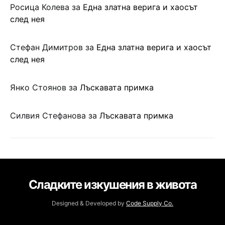
Росица Колева
за
Една златна верига и хаосът
след нея
Стефан Димитров
за
Една златна верига и хаосът
след нея
Янко Стоянов
за
Лъскавата примка
Силвия Стефанова
за
Лъскавата примка
Сладките изкушения в живота
Designed & Developed by
Code Supply Co.