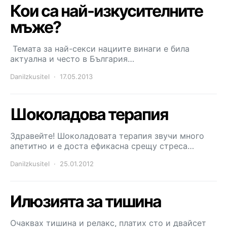
Кои са най-изкусителните
мъже?
Темата за най-секси нациите винаги е била
актуална и често в България…
DaniIzkusitel
17.05.2013
Шоколадова терапия
Здравейте! Шоколадовата терапия звучи много
апетитно и е доста ефикасна срещу стреса…
DaniIzkusitel
25.01.2012
Илюзията за тишина
Очаквах тишина и релакс, платих сто и двайсет