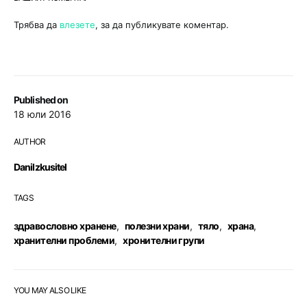
Трябва да
влезете
, за да публикувате коментар.
Published on
18 юли 2016
AUTHOR
DaniIzkusitel
TAGS
здравословно хранене
,
полезни храни
,
тяло
,
храна
,
хранителни проблеми
,
хронителни групи
YOU MAY ALSO LIKE