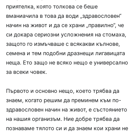
приятелка, която толкова се беше
вманиачила в това да води „здравословен“
начин на живот и да се храни „правилно“, че
си докара сериозни усложнения на стомаха,
защото го измъчваше с всякакви кълнове,
семена и тем подобни дразнещи лигавицата
неща. Ето защо не всяко нещо е универсално
за всеки човек.
Първото и основно нещо, което трябва да
знаем, когато решим да преминем към по-
здравословен начин на живот, е състоянието
на нашия организъм. Ние добре трябва да
познаваме тялото си и да знаем кои храни не