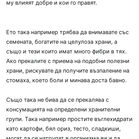
му влияят добре и кои го правят.
Ето така например трябва да внимавате със
семената, богатите на целулоза храни, а
също и тези които имат много фибри в тях.
Ако прекалите с приема на подобни полезни
храни, рискувате да получите възпаление на
стомаха, което боли и минава доста бавно.
Също така не бива да се прекалява с
консумацията на определени хранителни
групи. Така например простите въглехидрати
като картофи, бял ориз, тесто, сладкиши,
могат да се натрупат в организма ви и да