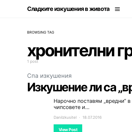
Сладките изкушения в живота
BROWSING TAG
хронителни г
1 post
Спа изкушения
Изкушение ли са „в
Нарочно поставям „вредни“ в 
чипсовете и…
DaniIzkusitel
18.07.2016
View Post