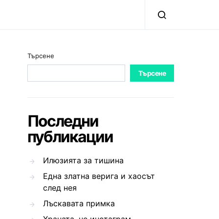
Търсене
Търсене
Последни
публикации
Илюзията за тишина
Една златна верига и хаосът
след нея
Лъскавата примка