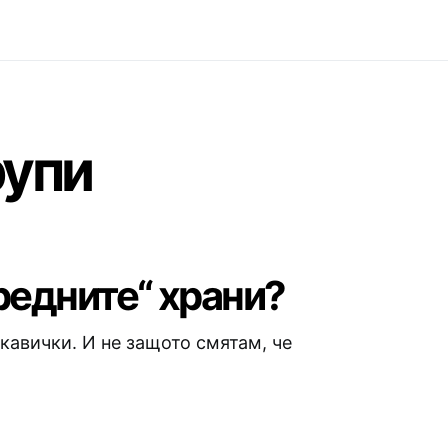
рупи
редните“ храни?
кавички. И не защото смятам, че