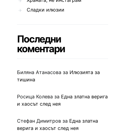
Храната, не инстаграм
Сладки илюзии
Последни
коментари
Биляна Атанасова
за
Илюзията за
тишина
Росица Колева
за
Една златна верига
и хаосът след нея
Стефан Димитров
за
Една златна
верига и хаосът след нея