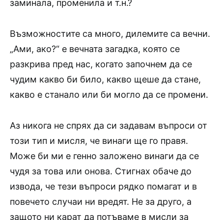
заминала, променила и т.н.?
Възможностите са много, дилемите са вечни.
„Ами, ако?“ е вечната загадка, която се
разкрива пред нас, когато започнем да се
чудим какво би било, какво щеше да стане,
какво е станало или би могло да се промени.
Аз никога не спрях да си задавам въпроси от
този тип и мисля, че винаги ще го правя.
Може би ми е генно заложено винаги да се
чудя за това или онова. Стигнах обаче до
извода, че тези въпроси рядко помагат и в
повечето случаи ни вредят. Не за друго, а
защото ни карат да потъваме в мисли за