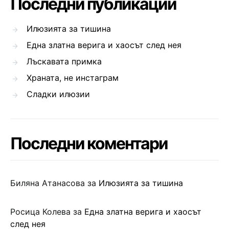
Последни публикации
Илюзията за тишина
Една златна верига и хаосът след нея
Лъскавата примка
Храната, не инстаграм
Сладки илюзии
Последни коментари
Биляна Атанасова
за
Илюзията за тишина
Росица Колева
за
Една златна верига и хаосът
след нея