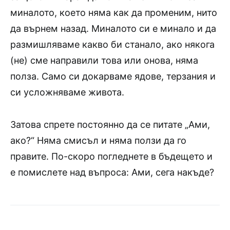
миналото, което няма как да променим, нито
да върнем назад. Миналото си е минало и да
размишляваме какво би станало, ако някога
(не) сме направили това или онова, няма
полза. Само си докарваме ядове, терзания и
си усложняваме живота.
Затова спрете постоянно да се питате „Ами,
ако?“ Няма смисъл и няма ползи да го
правите. По-скоро погледнете в бъдещето и
е помислете над въпроса: Ами, сега накъде?