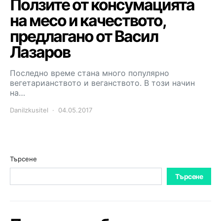
Ползите от консумацията
на месо и качеството,
предлагано от Васил
Лазаров
Последно време стана много популярно
вегетарианството и веганството. В този начин
на…
DaniIzkusitel
04.05.2017
Търсене
Търсене