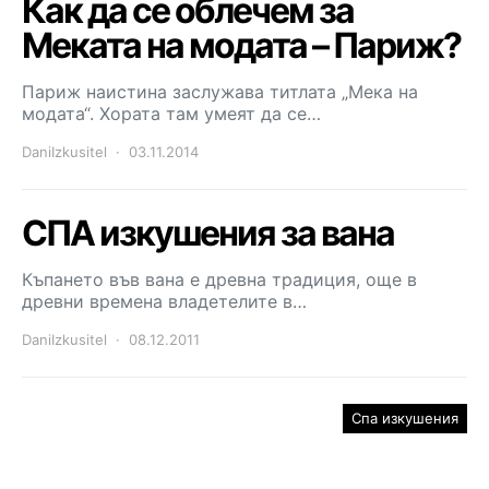
Как да се облечем за
Меката на модата – Париж?
Париж наистина заслужава титлата „Мека на
модата“. Хората там умеят да се…
DaniIzkusitel
03.11.2014
СПА изкушения за вана
Къпането във вана е древна традиция, още в
древни времена владетелите в…
DaniIzkusitel
08.12.2011
Спа изкушения