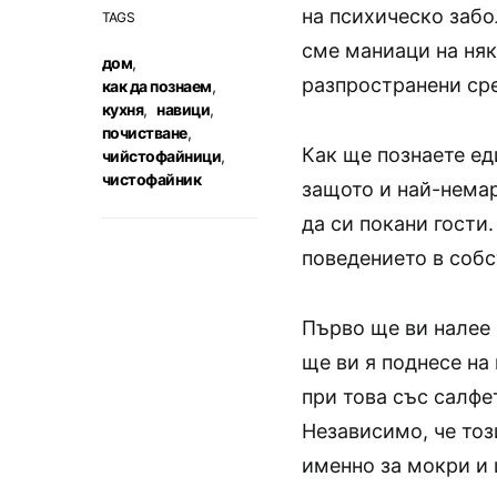
на психическо забо
TAGS
сме маниаци на няк
дом
,
разпространени сре
как да познаем
,
кухня
,
навици
,
почистване
,
Как ще познаете ед
чийстофайници
,
чистофайник
защото и най-нема
да си покани гости
поведението в собс
Първо ще ви налее 
ще ви я поднесе на
при това със салфет
Независимо, че тоз
именно за мокри и