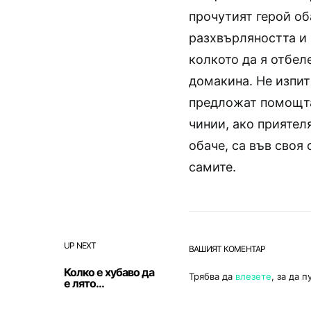
прочутият герой об
разхвърляността и 
колкото да я отбел
домакина. Не изпит
предложат помощта 
чинии, ако приятел
обаче, са във своя 
самите.
UP NEXT
ВАШИЯТ КОМЕНТАР
Колко е хубаво да
Трябва да
влезете
, за да 
е лято…