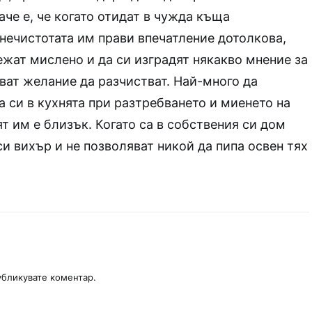
аче е, че когато отидат в чужда къща
нечистотата им прави впечатление дотолкова,
ежат мислено и да си изградят някакво мнение за
ват желание да разчистват. Най-много да
си в кухнята при разтребването и миенето на
ят им е близък. Когато са в собствения си дом
си вихър и не позволяват никой да пипа освен тях
публикувате коментар.