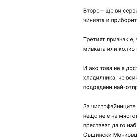
Второ – ще ви серв
чинията и приборит
Третият признак е,
мивката или колкот
И ако това не е дос
хладилника, че всич
подредени най-отпр
За чистофайниците 
нещо не е на мястот
престават да го на
Същински Монковци,