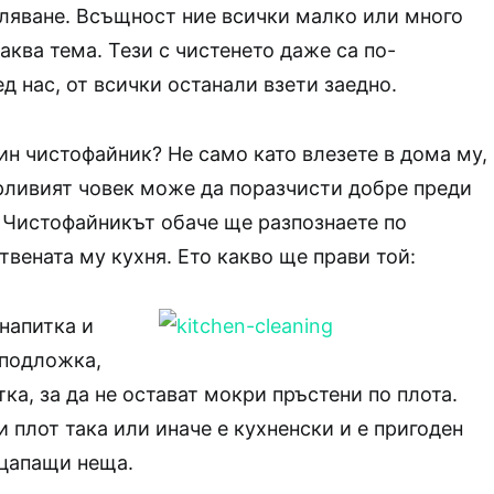
ляване. Всъщност ние всички малко или много
аква тема. Тези с чистенето даже са по-
д нас, от всички останали взети заедно.
ин чистофайник? Не само като влезете в дома му,
рливият човек може да поразчисти добре преди
. Чистофайникът обаче ще разпознаете по
твената му кухня. Ето какво ще прави той:
напитка и
 подложка,
ка, за да не остават мокри пръстени по плота.
и плот така или иначе е кухненски и е пригоден
 цапащи неща.