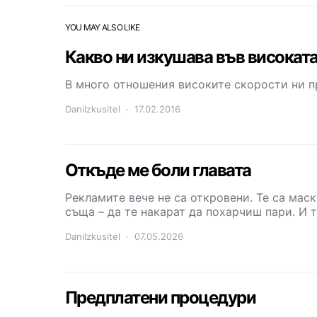
YOU MAY ALSO LIKE
Какво ни изкушава във високат
В много отношения високите скорости ни п
DaniIzkusitel
17.02.2016
Откъде ме боли главата
Рекламите вече не са откровени. Те са маск
съща – да те накарат да похарчиш пари. И т
DaniIzkusitel
07.05.2026
Предплатени процедури