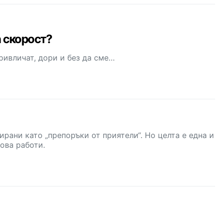
а скорост?
ривличат, дори и без да сме…
ирани като „препоръки от приятели“. Но целта е една и
ова работи.