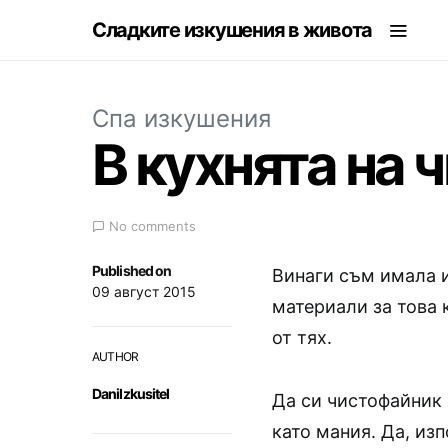
Сладките изкушения в живота
Спа изкушения
В кухнята на
No comments
Published on
Винаги съм имала и
09 август 2015
материали за това 
от тях.
AUTHOR
DaniIzkusitel
Да си чистофайник 
като мания. Да, изп