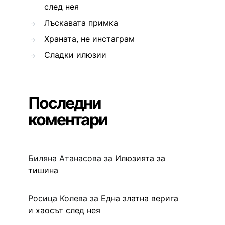
след нея
Лъскавата примка
Храната, не инстаграм
Сладки илюзии
Последни
коментари
Биляна Атанасова
за
Илюзията за
тишина
Росица Колева
за
Една златна верига
и хаосът след нея