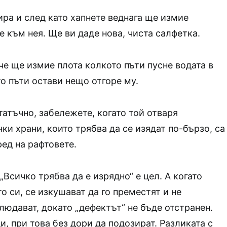
ира и след като хапнете веднага ще измие
е към нея. Ще ви даде нова, чиста салфетка.
 че ще измие плота колкото пъти пусне водата в
о пъти остави нещо отгоре му.
татъчно, забележете, когато той отваря
ки храни, които трябва да се изядат по-бързо, са
ед на рафтовете.
„Всичко трябва да е изрядно“ е цел. А когато
о си, се изкушават да го преместят и не
блюдават, докато „дефектът“ не бъде отстранен.
 при това без дори да подозират. Разликата с