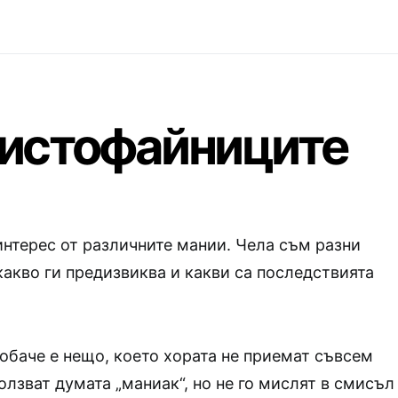
 чистофайниците
нтерес от различните мании. Чела съм разни
какво ги предизвиква и какви са последствията
обаче е нещо, което хората не приемат съвсем
олзват думата „маниак“, но не го мислят в смисъл