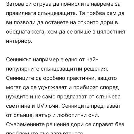
Затова си струва да помислите навреме за
правилната слънцезащита. Тя трябва хем да
ви позволи да останете на открито дори в
обедната жега, хем да се впише в цялостния
интериор.
Сенникът например е едно от най-
популярните слънцезащитни решения.
Сенниците са особено практични, защото
могат да се удължават и прибират според
нуждите и не само предпазват от слънчева
светлина и UV лъчи. Сенниците предпазват
от слънце, вятър и любопитни очи.
Съвременните решения дори се справят без
проблемите със завъртането.