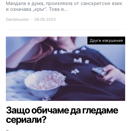
Мандала е дума, произлязла от санскритски език
и означава „кръг“. Това е…
DaniIzkusitel
09.05.2023
Други изкушения
Защо обичаме да гледаме
сериали?