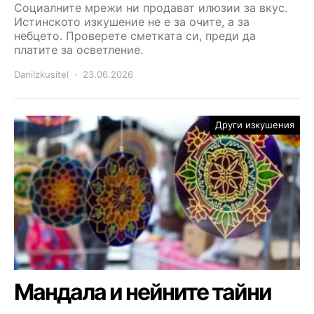
Социалните мрежи ни продават илюзии за вкус.
Истинското изкушение не е за очите, а за
небцето. Проверете сметката си, преди да
платите за осветление.
DaniIzkusitel
23.06.2026
Други изкушения
Мандала и нейните тайни