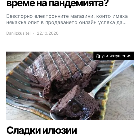
време на пандемията?
Безспорно електронните магазини, които имаха
някакъв опит в продаването онлайн успяха да…
DaniIzkusitel
22.10.2020
Други изкушения
Сладки илюзии