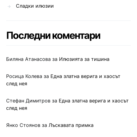
Сладки илюзии
Последни коментари
Биляна Атанасова
за
Илюзията за тишина
Росица Колева
за
Една златна верига и хаосът
след нея
Стефан Димитров
за
Една златна верига и хаосът
след нея
Янко Стоянов
за
Лъскавата примка