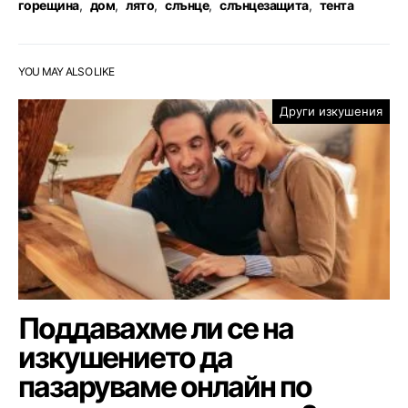
горещина
,
дом
,
лято
,
слънце
,
слънцезащита
,
тента
YOU MAY ALSO LIKE
Други изкушения
Поддавахме ли се на
изкушението да
пазаруваме онлайн по