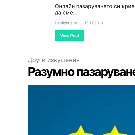
Онлайн пазаруването си крие 
да сме…
DaniIzkusitel
15.11.2019
View Post
Други изкушения
Разумно пазаруване