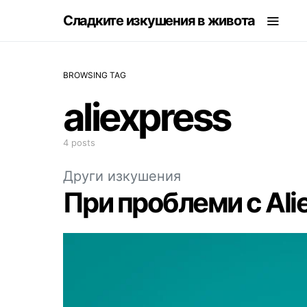
Сладките изкушения в живота
BROWSING TAG
aliexpress
4 posts
Други изкушения
При проблеми с Ali