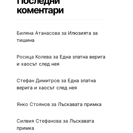
Последни
коментари
Биляна Атанасова
за
Илюзията за
тишина
Росица Колева
за
Една златна верига
и хаосът след нея
Стефан Димитров
за
Една златна
верига и хаосът след нея
Янко Стоянов
за
Лъскавата примка
Силвия Стефанова
за
Лъскавата
примка