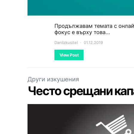
Продължавам темата с онлайн
фокус е върху това…
DaniIzkusitel
01.12.2019
View Post
Други изкушения
Често срещани капа