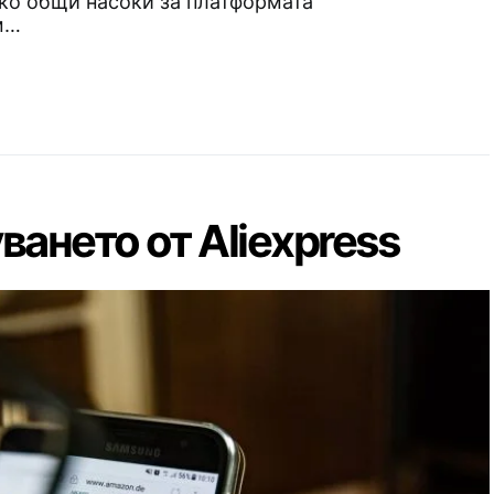
ко общи насоки за платформата
м…
ването от Aliexpress