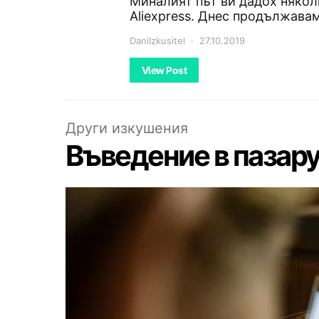
Миналият път ви дадох някол
Aliexpress. Днес продължава
DaniIzkusitel
27.10.2019
View Post
Други изкушения
Въведение в пазару