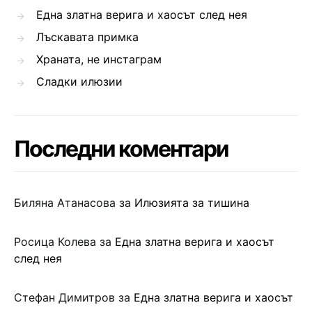
Една златна верига и хаосът след нея
Лъскавата примка
Храната, не инстаграм
Сладки илюзии
Последни коментари
Биляна Атанасова
за
Илюзията за тишина
Росица Колева
за
Една златна верига и хаосът
след нея
Стефан Димитров
за
Една златна верига и хаосът