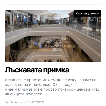
Спа изкушения
Лъскавата примка
Истината е проста: можем да се изкушаваме по-
скъпо, но не и по-малко. Оказа се, че
минимализмът ми е просто по-висок ценови клас
на същите глупости.
DaniIzkusitel
13.07.2026