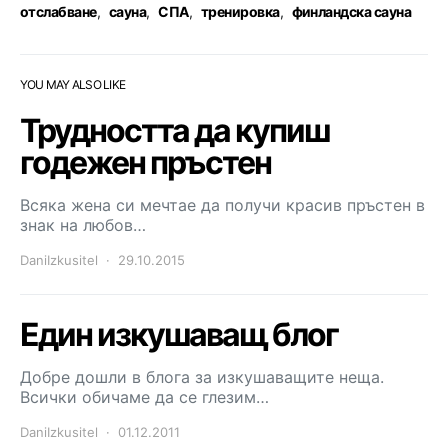
отслабване
,
сауна
,
СПА
,
тренировка
,
финландска сауна
YOU MAY ALSO LIKE
Трудността да купиш
годежен пръстен
Всяка жена си мечтае да получи красив пръстен в
знак на любов…
DaniIzkusitel
29.10.2015
Един изкушаващ блог
Добре дошли в блога за изкушаващите неща.
Всички обичаме да се глезим…
DaniIzkusitel
01.12.2011