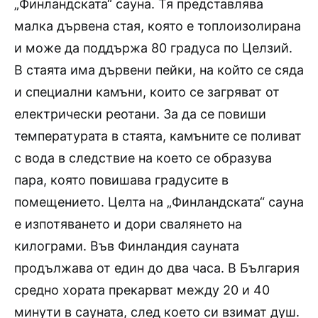
„Финландската“ сауна. Тя представлява
малка дървена стая, която е топлоизолирана
и може да поддържа 80 градуса по Целзий.
В стаята има дървени пейки, на който се сяда
и специални камъни, които се загряват от
електрически реотани. За да се повиши
температурата в стаята, камъните се поливат
с вода в следствие на което се образува
пара, която повишава градусите в
помещението. Целта на „Финландската“ сауна
е изпотяването и дори свалянето на
килограми. Във Финландия сауната
продължава от един до два часа. В България
средно хората прекарват между 20 и 40
минути в сауната, след което си взимат душ.