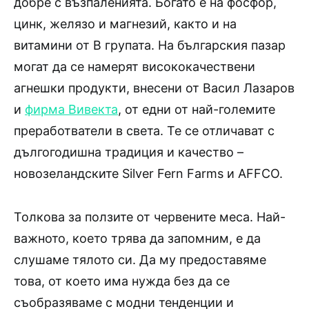
добре с възпаленията. Богато е на фосфор,
цинк, желязо и магнезий, както и на
витамини от В групата. На българския пазар
могат да се намерят висококачествени
агнешки продукти, внесени от Васил Лазаров
и
фирма Вивекта
, от едни от най-големите
преработватели в света. Те се отличават с
дългогодишна традиция и качество –
новозеландските Silver Fern Farms и AFFCO.
Толкова за ползите от червените меса. Най-
важното, което трява да запомним, е да
слушаме тялото си. Да му предоставяме
това, от което има нужда без да се
съобразяваме с модни тенденции и