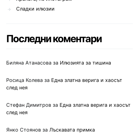
Сладки илюзии
Последни коментари
Биляна Атанасова
за
Илюзията за тишина
Росица Колева
за
Една златна верига и хаосът
след нея
Стефан Димитров
за
Една златна верига и хаосът
след нея
Янко Стоянов
за
Лъскавата примка