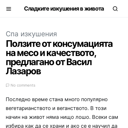
Сладките изкушения в живота
Спа изкушения
Ползите от консумацията
на месо и качеството,
предлагано от Васил
Лазаров
No comments
Последно време стана много популярно
вегетарианството и веганството. В този
начин на живот няма нищо лошо. Всеки сам
избира как да се храни и ако се е научил да