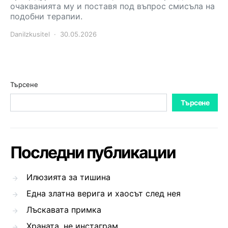
очакванията му и поставя под въпрос смисъла на
подобни терапии.
DaniIzkusitel
30.05.2026
Търсене
Търсене
Последни публикации
Илюзията за тишина
Една златна верига и хаосът след нея
Лъскавата примка
Храната, не инстаграм