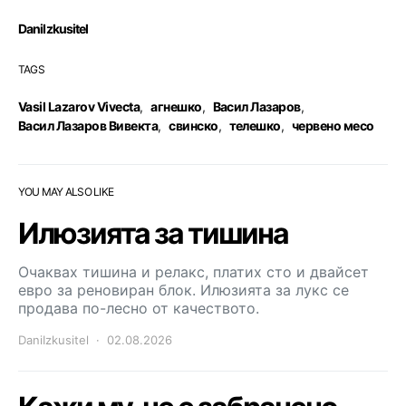
DaniIzkusitel
TAGS
Vasil Lazarov Vivecta
,
агнешко
,
Васил Лазаров
,
Васил Лазаров Вивекта
,
свинско
,
телешко
,
червено месо
YOU MAY ALSO LIKE
Илюзията за тишина
Очаквах тишина и релакс, платих сто и двайсет
евро за реновиран блок. Илюзията за лукс се
продава по-лесно от качеството.
DaniIzkusitel
02.08.2026