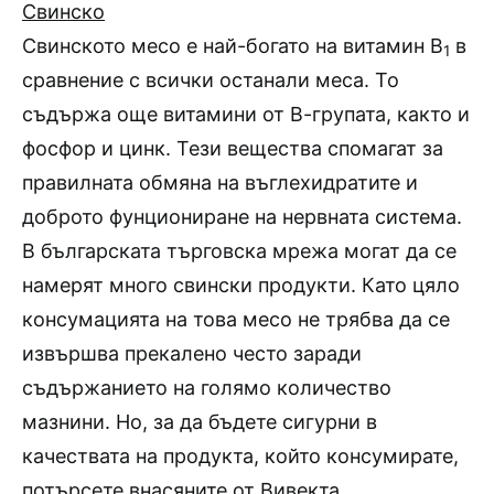
Свинско
Свинското месо е най-богато на витамин В
в
1
сравнение с всички останали меса. То
съдържа още витамини от В-групата, както и
фосфор и цинк. Тези вещества спомагат за
правилната обмяна на въглехидратите и
доброто фунциониране на нервната система.
В българската търговска мрежа могат да се
намерят много свински продукти. Като цяло
консумацията на това месо не трябва да се
извършва прекалено често заради
съдържанието на голямо количество
мазнини. Но, за да бъдете сигурни в
качествата на продукта, който консумирате,
потърсете внасяните от Вивекта,