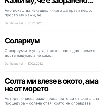
Кажи му, че е забранено…
Ако искаш да изкушиш някого да прави нещо,
просто му кажи, че…
DaniIzkusitel
30.01.2015
Солариум
Солариумът е услуга, която в последно време е
доста нашумяла не само…
DaniIzkusitel
17.02.2012
Солта ми влезе в окото, ама
не от морето
Авторът описва разочарованието си от скъпа спа
процедура – солена стая, която не оправдава