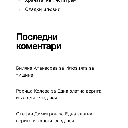
Храната, не инстаграм
Сладки илюзии
Последни
коментари
Биляна Атанасова
за
Илюзията за
тишина
Росица Колева
за
Една златна верига
и хаосът след нея
Стефан Димитров
за
Една златна
верига и хаосът след нея