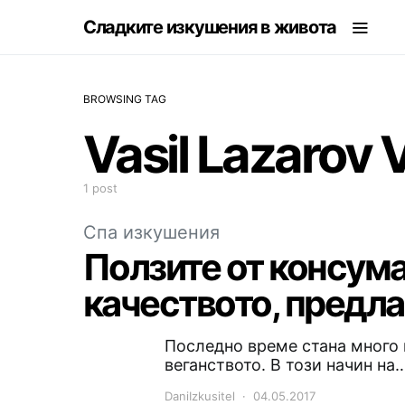
Сладките изкушения в живота
BROWSING TAG
Vasil Lazarov 
1 post
Спа изкушения
Ползите от консума
качеството, предла
Последно време стана много 
веганството. В този начин на
DaniIzkusitel
04.05.2017