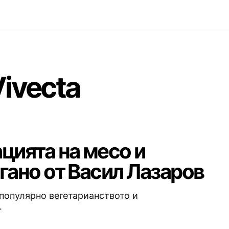
Vivecta
цията на месо и
гано от Васил Лазаров
популярно вегетарианството и
…