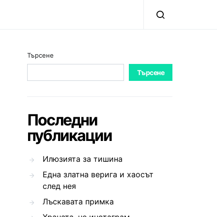
Търсене
Търсене
Последни
публикации
Илюзията за тишина
Една златна верига и хаосът
след нея
Лъскавата примка