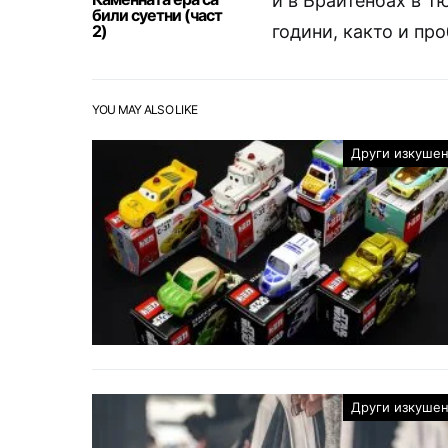
и в Брайтенбах в Т
били суетни (част
2)
години, както и про
YOU MAY ALSO LIKE
Други изкуше
Други изкуше