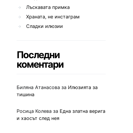
Лъскавата примка
Храната, не инстаграм
Сладки илюзии
Последни
коментари
Биляна Атанасова
за
Илюзията за
тишина
Росица Колева
за
Една златна верига
и хаосът след нея