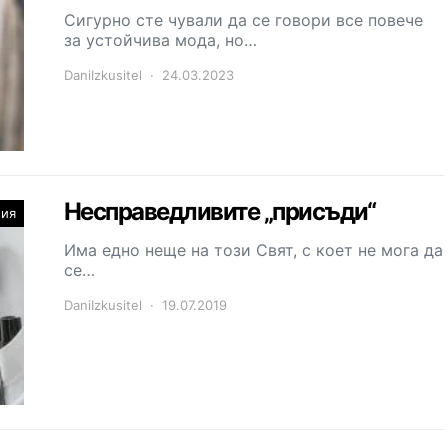
Сигурно сте чували да се говори все повече
за устойчива мода, но…
DaniIzkusitel
24.03.2023
Несправедливите „присъди“
ния
Има едно неще на този Свят, с коет не мога да
се…
DaniIzkusitel
19.07.2019