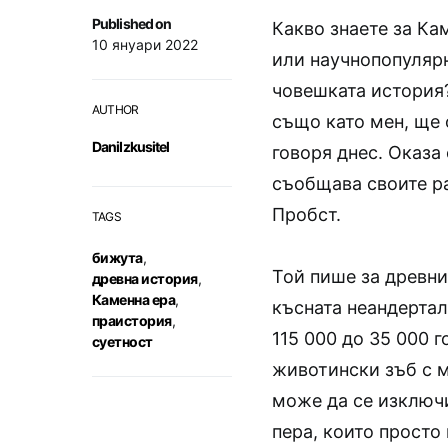
Published on
Какво знаете за Ка
10 януари 2022
или научнопопуляр
човешката история?
AUTHOR
също като мен, ще 
DaniIzkusitel
говоря днес. Оказа
съобщава своите р
Пробст.
TAGS
бижута
,
Той пише за древни
древна история
,
Каменна ера
,
късната неандертал
праистория
,
115 000 до 35 000 
суетност
животински зъб с м
може да се изключи
пера, които просто 