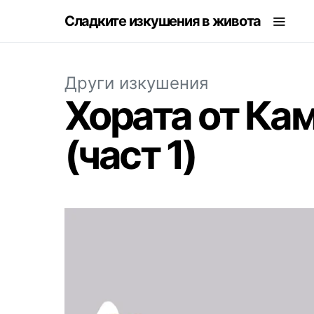
Сладките изкушения в живота
Други изкушения
Хората от Кам
(част 1)