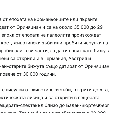
 от епохата на кроманьонците или първите
ват от Ориняциан и са на около 35 000 до 29
и епоха от епохата на палеолита произхождат
 кост, животински зъби или пробити черупки на
робивали тези части, за да ги носят като бижута.
ени са открили и в Германия, Австрия и
 най-старите бижута също датират от Ориняциан
повече от 30 000 години.
те висулки от животински зъби, открити досега,
рктическата лисица и са открити в пещерата
пещерата-спектакъл близо до Баден-Вюртемберг