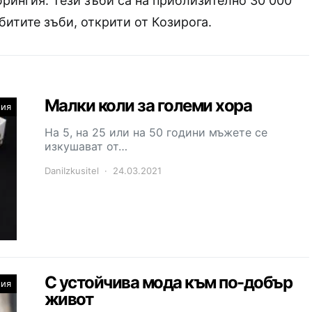
юрингия. Тези зъби са на приблизително 30 000
битите зъби, открити от Козирога.
Малки коли за големи хора
ния
На 5, на 25 или на 50 години мъжете се
изкушават от…
DaniIzkusitel
24.03.2021
С устойчива мода към по-добър
ния
живот