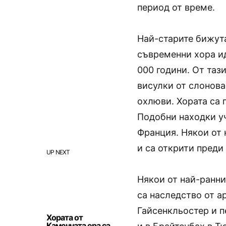
период от време.
Най-старите бижута
съвременни хора ид
000 години. От таз
висулки от слонова
охлюви. Хората са п
Подобни находки уч
Франция. Някои от
и са открити преди 
UP NEXT
Някои от най-ранни
са наследство от а
Гайсенкльостер и 
Хората от
Каменната ера са