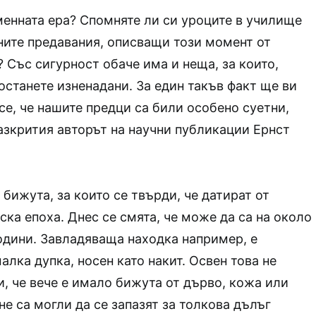
менната ера? Спомняте ли си уроците в училище
ните предавания, описващи този момент от
 Със сигурност обаче има и неща, за които,
останете изненадани. За един такъв факт ще ви
 се, че нашите предци са били особено суетни,
азкрития авторът на научни публикации Ернст
 бижута, за които се твърди, че датират от
ска епоха. Днес се смята, че може да са на около
години. Завладяваща находка например, е
алка дупка, носен като накит. Освен това не
, че вече е имало бижута от дърво, кожа или
не са могли да се запазят за толкова дълъг