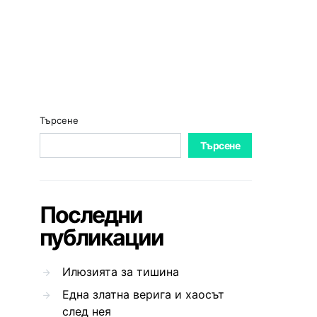
Търсене
Търсене
Последни
публикации
Илюзията за тишина
Една златна верига и хаосът
след нея