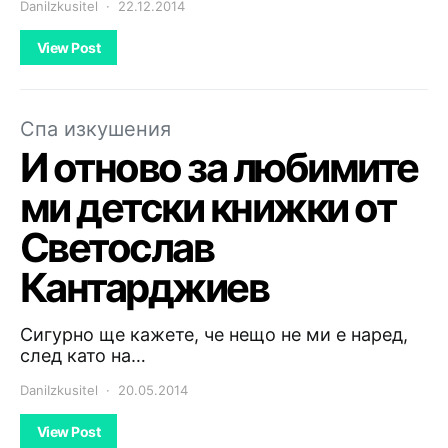
DaniIzkusitel
22.12.2014
View Post
Спа изкушения
И отново за любимите
ми детски книжки от
Светослав
Кантарджиев
Сигурно ще кажете, че нещо не ми е наред,
след като на…
DaniIzkusitel
20.05.2014
View Post