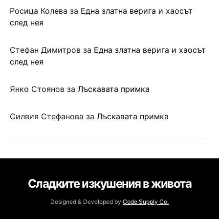
Росица Колева
за
Една златна верига и хаосът
след нея
Стефан Димитров
за
Една златна верига и хаосът
след нея
Янко Стоянов
за
Лъскавата примка
Силвия Стефанова
за
Лъскавата примка
Сладките изкушения в живота
Designed & Developed by
Code Supply Co.