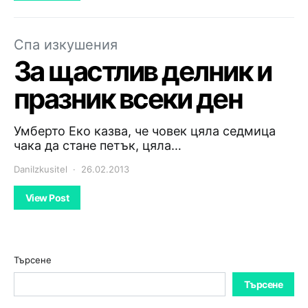
Спа изкушения
За щастлив делник и
празник всеки ден
Умберто Еко казва, че човек цяла седмица
чака да стане петък, цяла…
DaniIzkusitel
26.02.2013
View Post
Търсене
Търсене