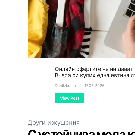
Онлайн офертите не ни дават 
Вчера си купих една евтина л
DaniIzkusitel
17.06.2026
View Post
Други изкушения
С устойчива мода 