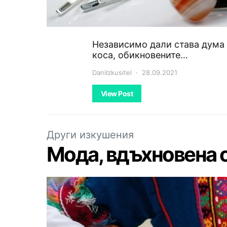
Независимо дали става дума 
коса, обикновените…
DaniIzkusitel
28.09.2021
View Post
Други изкушения
Мода, вдъхновена 