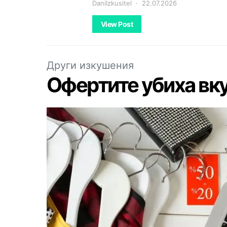
DaniIzkusitel
22.07.2026
View Post
Други изкушения
Офертите убиха вк