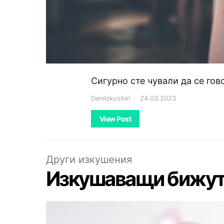
Сигурно сте чували да се гов
DaniIzkusitel
24.03.2023
View Post
Други изкушения
Изкушаващи бижута