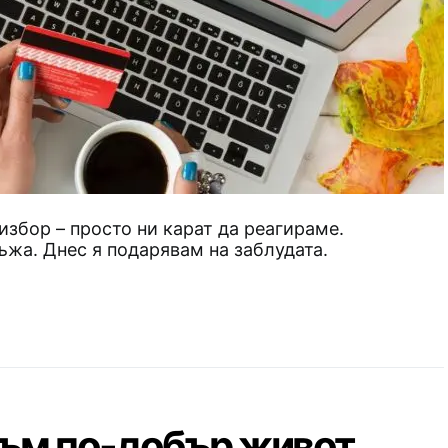
избор – просто ни карат да реагираме.
ъжа. Днес я подарявам на заблудата.
към по-добър живот