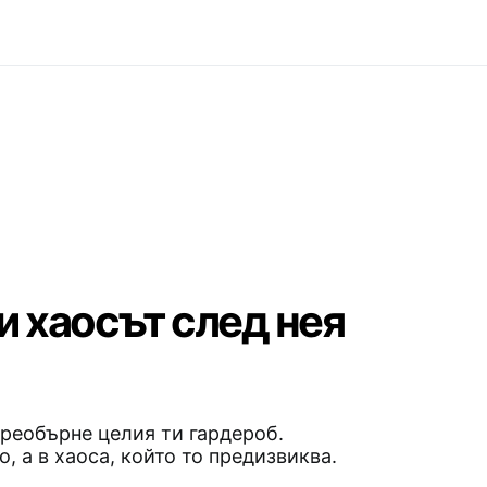
и хаосът след нея
преобърне целия ти гардероб.
, а в хаоса, който то предизвиква.