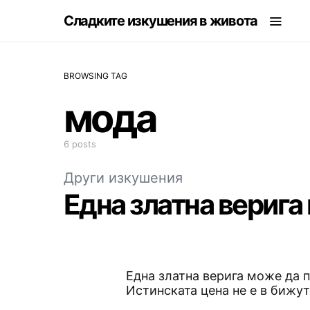
Сладките изкушения в живота
BROWSING TAG
мода
6 posts
Други изкушения
Една златна верига 
Една златна верига може да 
Истинската цена не е в бижуто