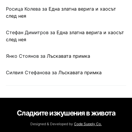
Росица Колева
за
Една златна верига и хаосът
след нея
Стефан Димитров
за
Една златна верига и хаосът
след нея
Янко Стоянов
за
Лъскавата примка
Силвия Стефанова
за
Лъскавата примка
Сладките изкушения в живота
Designed & Developed by
Code Supply Co.