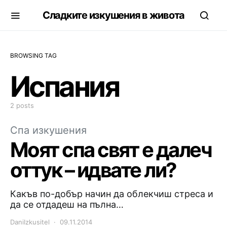
Сладките изкушения в живота
BROWSING TAG
Испания
2 posts
Спа изкушения
Моят спа свят е далеч
оттук – идвате ли?
Какъв по-добър начин да облекчиш стреса и
да се отдадеш на пълна…
DaniIzkusitel
09.11.2014