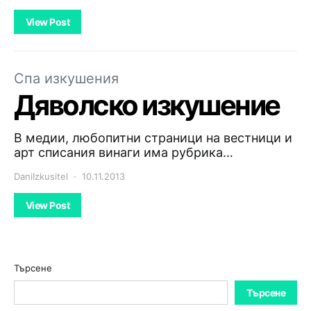
View Post
Спа изкушения
Дяволско изкушение
В медии, любопитни страници на вестници и
арт списания винаги има рубрика…
DaniIzkusitel
10.11.2013
View Post
Търсене
Търсене