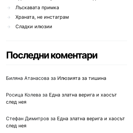
Лъскавата примка
Храната, не инстаграм
Сладки илюзии
Последни коментари
Биляна Атанасова
за
Илюзията за тишина
Росица Колева
за
Една златна верига и хаосът
след нея
Стефан Димитров
за
Една златна верига и хаосът
след нея