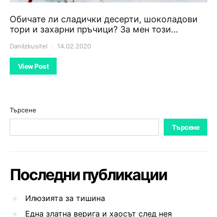
Обичате ли сладички десерти, шоколадови
тори и захарни пръчици? За мен този…
DaniIzkusitel
14.02.2020
View Post
Търсене
Търсене
Последни публикации
Илюзията за тишина
Една златна верига и хаосът след нея