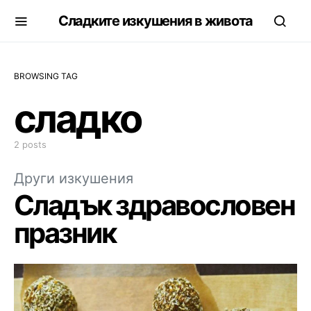
Сладките изкушения в живота
BROWSING TAG
сладко
2 posts
Други изкушения
Сладък здравословен
празник