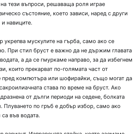
 на тези въпроси, решаваща роля играе
ическо състояние, което зависи, наред с други
 и навиците.
 укрепва мускулите на гърба, само ако се
о. При стил бруст е важно да не държим главата
водата, а да се гмуркаме направо, за да избегнем
зи, които прекарват по-голямата част от
е пред компютъра или шофирайки, също могат да
 сакроилиачната става по време на бруст. Ако
здразнена от дълги периоди на седене, болката
. Плуването по гръб е добър избор, само ако
 са във водата.
р вариант. Изправената стойка, която заемаме,