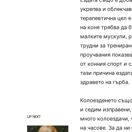
укрепва и облекчав
терапевтична цел е
на коня трябва да 
малките мускули, р
трудни за трениран
проучвания показва
от конния спорт и 
тази причина ездат
здравето на гърба.
Колоезденето също 
и седим изправени,
UP NEXT
много колоездачи, 
на часове. За да н