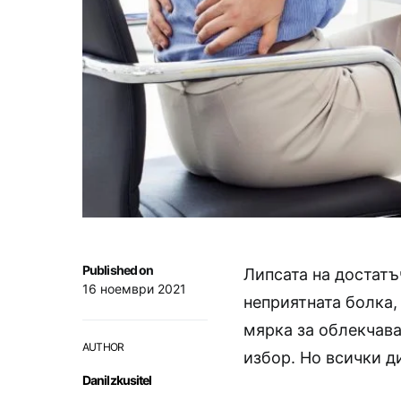
Published on
Липсата на достатъ
16 ноември 2021
неприятната болка,
мярка за облекчава
AUTHOR
избор. Но всички д
DaniIzkusitel