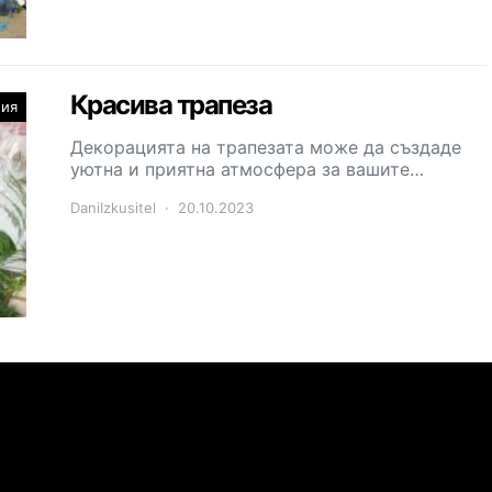
Красива трапеза
ния
Декорацията на трапезата може да създаде
уютна и приятна атмосфера за вашите…
DaniIzkusitel
20.10.2023