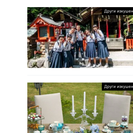
Други изкуше
Други изкуше