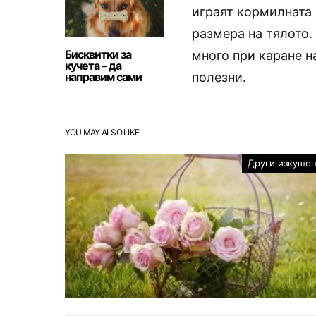
играят кормилната 
размера на тялото.
Бисквитки за
много при каране н
кучета – да
направим сами
полезни.
YOU MAY ALSO LIKE
Други изкуше