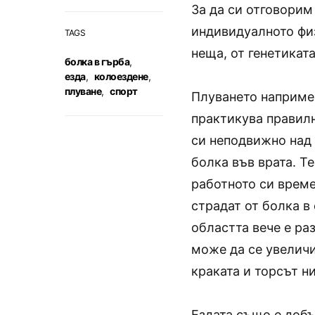
За да си отговорим
индивидуалното физ
TAGS
неща, от генетиката
болка в гърба
,
езда
,
колоездене
,
плуване
,
спорт
Плуването например
практикува правилн
си неподвижно над 
болка във врата. Те
работното си врем
страдат от болка в
областта вече е ра
може да се увеличи
краката и торсът ни
Ездата също е добъ