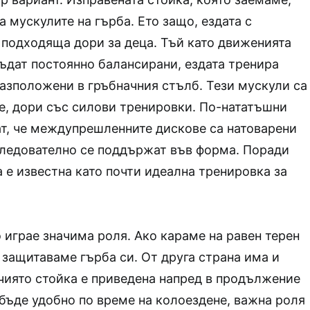
а мускулите на гърба. Ето защо, ездата с
 подходяща дори за деца. Тъй като движенията
бъдат постоянно балансирани, ездата тренира
азположени в гръбначния стълб. Тези мускули са
е, дори със силови тренировки. По-нататъшни
т, че междупрешленните дискове са натоварени
следователно се поддържат във форма. Поради
а е известна като почти идеална тренировка за
играе значима роля. Ако караме на равен терен
 защитаваме гърба си. От друга страна има и
чиято стойка е приведена напред в продължение
и бъде удобно по време на колоездене, важна роля