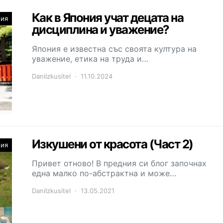
Как в Япония учат децата на
ния
дисциплина и уважение?
Япония е известна със своята култура на
уважение, етика на труда и…
DaniIzkusitel
11.10.2024
Изкушени от красота (Част 2)
ния
Привет отново! В предния си блог започнах
една малко по-абстрактна и може…
DaniIzkusitel
13.05.2021