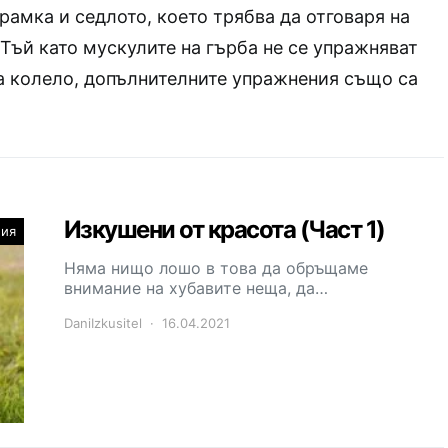
рамка и седлото, което трябва да отговаря на
 Тъй като мускулите на гърба не се упражняват
а колело, допълнителните упражнения също са
Изкушени от красота (Част 1)
ния
Няма нищо лошо в това да обръщаме
внимание на хубавите неща, да…
DaniIzkusitel
16.04.2021