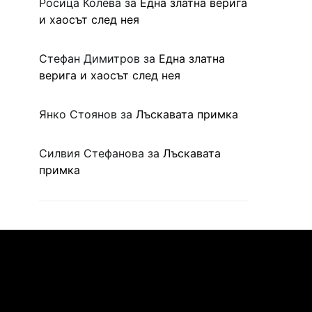
Росица Колева
за
Една златна верига
и хаосът след нея
Стефан Димитров
за
Една златна
верига и хаосът след нея
Янко Стоянов
за
Лъскавата примка
Силвия Стефанова
за
Лъскавата
примка