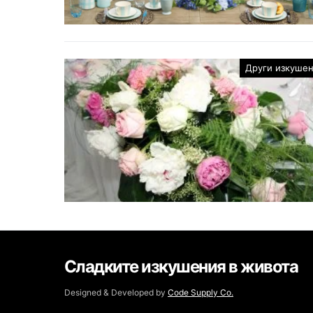
Други изкуше
Сладките изкушения в живота
Designed & Developed by
Code Supply Co.