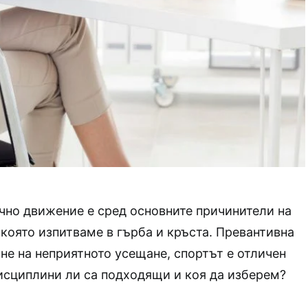
чно движение е сред основните причинители на
 която изпитваме в гърба и кръста. Превантивна
не на неприятното усещане, спортът е отличен
исциплини ли са подходящи и коя да изберем?