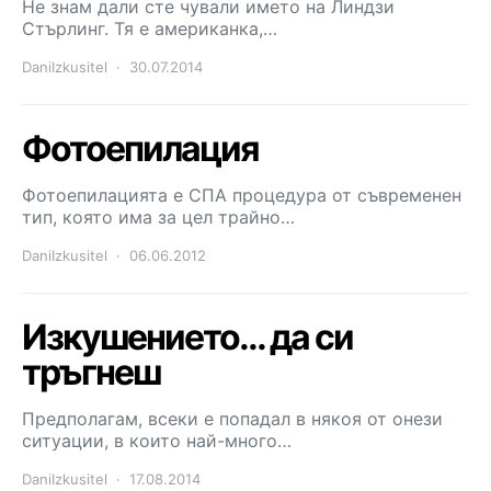
Не знам дали сте чували името на Линдзи
Стърлинг. Тя е американка,…
DaniIzkusitel
30.07.2014
Фотоепилация
Фотоепилацията е СПА процедура от съвременен
тип, която има за цел трайно…
DaniIzkusitel
06.06.2012
Изкушението… да си
тръгнеш
Предполагам, всеки е попадал в някоя от онези
ситуации, в които най-много…
DaniIzkusitel
17.08.2014