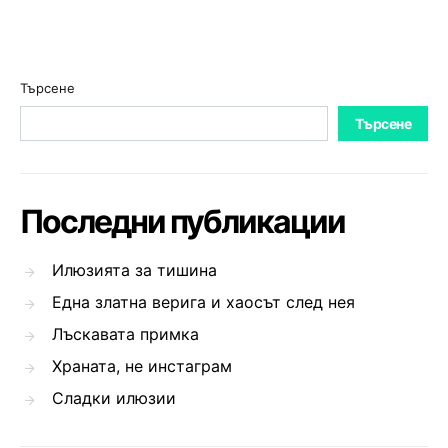
Търсене
Търсене
Последни публикации
Илюзията за тишина
Една златна верига и хаосът след нея
Лъскавата примка
Храната, не инстаграм
Сладки илюзии