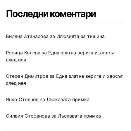
Последни коментари
Биляна Атанасова
за
Илюзията за тишина
Росица Колева
за
Една златна верига и хаосът
след нея
Стефан Димитров
за
Една златна верига и хаосът
след нея
Янко Стоянов
за
Лъскавата примка
Силвия Стефанова
за
Лъскавата примка