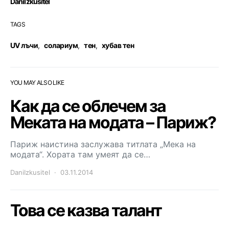
DaniIzkusitel
TAGS
UV лъчи
,
солариум
,
тен
,
хубав тен
YOU MAY ALSO LIKE
Как да се облечем за
Меката на модата – Париж?
Париж наистина заслужава титлата „Мека на
модата“. Хората там умеят да се…
DaniIzkusitel
03.11.2014
Това се казва талант