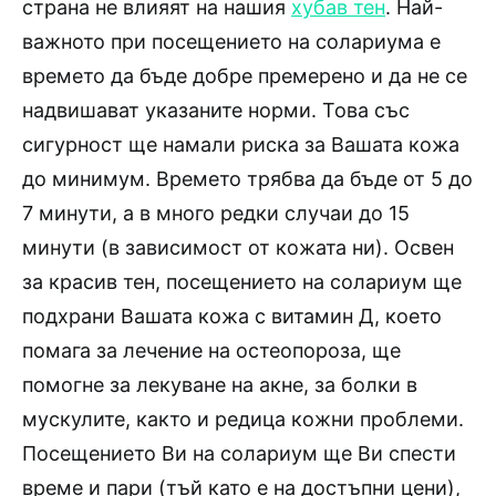
страна не влияят на нашия
хубав тен
. Най-
важното при посещението на солариума е
времето да бъде добре премерено и да не се
надвишават указаните норми. Това със
сигурност ще намали риска за Вашата кожа
до минимум. Времето трябва да бъде от 5 до
7 минути, а в много редки случаи до 15
минути (в зависимост от кожата ни). Освен
за красив тен, посещението на солариум ще
подхрани Вашата кожа с витамин Д, което
помага за лечение на остеопороза, ще
помогне за лекуване на акне, за болки в
мускулите, както и редица кожни проблеми.
Посещението Ви на солариум ще Ви спести
време и пари (тъй като е на достъпни цени),