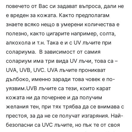
повечето от Вас си задават въпроса, дали не
е вреден за кожата. Както предполагам
знаете всяко нещо в умерени количества е
полезно, както цигарите например, солта,
алкохола и т.н. Така е и с UV лъчите при
солариума. В зависимост от самия
солариум има три вида UV лъчи, това са –
UVA, UVB, UVC. UVA лъчите проникват
дълбоко, именно заради това човек е по-
уязвим.UVB лъчите са тези, които карат
кожата ни да почернее и да получим
желания тен, при тях трябва да се внимава с
престоя, за да не се получат изгаряния. Най-
безопасни са UVC лъчите, но пък те от своя