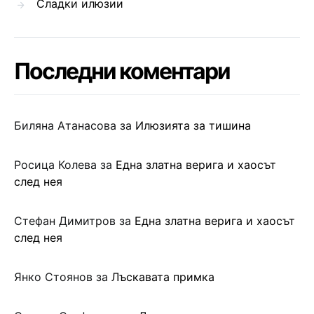
Сладки илюзии
Последни коментари
Биляна Атанасова
за
Илюзията за тишина
Росица Колева
за
Една златна верига и хаосът
след нея
Стефан Димитров
за
Една златна верига и хаосът
след нея
Янко Стоянов
за
Лъскавата примка