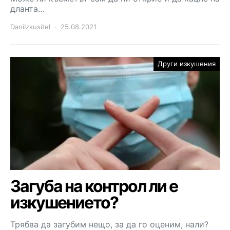
дланта…
DaniIzkusitel
25.08.2021
Други изкушения
Загуба на контрол ли е
изкушението?
Трябва да загубим нещо, за да го оценим, нали?