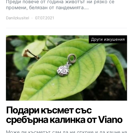
Преди повече от година животът ни рязко се
промени, белязан от пандемията.…
DaniIzkusitel
07.07.2021
Други изкушения
Подари късмет със
сребърна калинка от Viano
Може ли късметът сам да ни открие и да кацне на