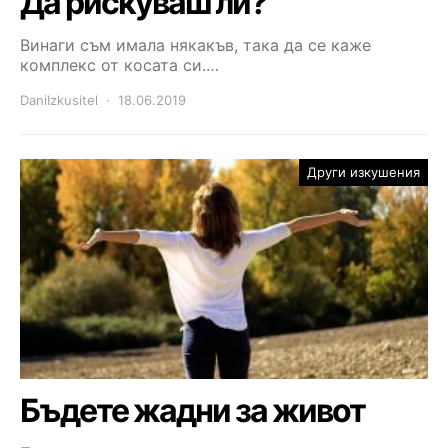
Да рискуваш ли?
Винаги съм имала някакъв, така да се каже
комплекс от косата си.…
DaniIzkusitel
18.06.2019
Други изкушения
Бъдете жадни за живот