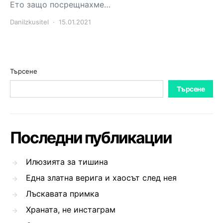
Ето защо посрещнахме…
DaniIzkusitel
15.01.2021
Търсене
Търсене
Последни публикации
Илюзията за тишина
Една златна верига и хаосът след нея
Лъскавата примка
Храната, не инстаграм