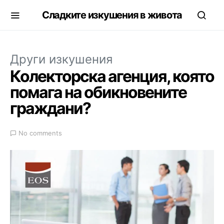
Сладките изкушения в живота
Други изкушения
Колекторска агенция, която
помага на обикновените
граждани?
No comments