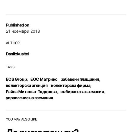
Published on
21 ноември 2018
AUTHOR
DaniIzkusitel
TAGS
EOS Group
,
ЕОС Матрикс
,
забавени плащания
,
колекторска агенция
,
колекторска фирма
,
Райна Миткова-Тодорова
,
събиране на вземания
,
управление на вземания
YOU MAY ALSO LIKE