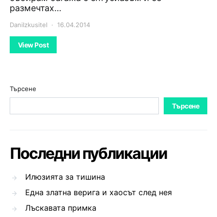
размечтах…
DaniIzkusitel
16.04.2014
View Post
Търсене
Търсене
Последни публикации
Илюзията за тишина
Една златна верига и хаосът след нея
Лъскавата примка