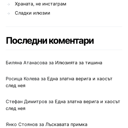
Храната, не инстаграм
Сладки илюзии
Последни коментари
Биляна Атанасова
за
Илюзията за тишина
Росица Колева
за
Една златна верига и хаосът
след нея
Стефан Димитров
за
Една златна верига и хаосът
след нея
Янко Стоянов
за
Лъскавата примка