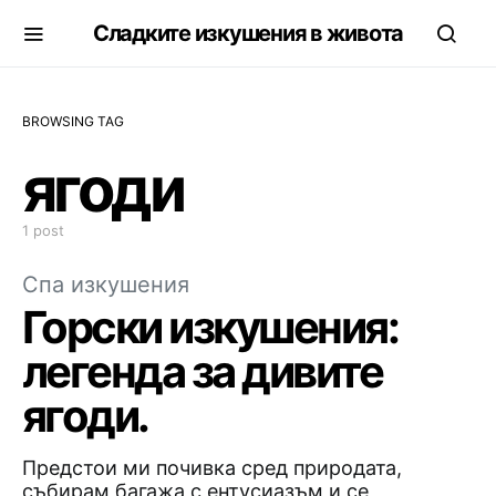
Сладките изкушения в живота
BROWSING TAG
ягоди
1 post
Спа изкушения
Горски изкушения:
легенда за дивите
ягоди.
Предстои ми почивка сред природата,
събирам багажа с ентусиазъм и се