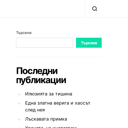
Търсене
Търсене
Последни
публикации
Илюзията за тишина
Една златна верига и хаосът
след нея
Лъскавата примка