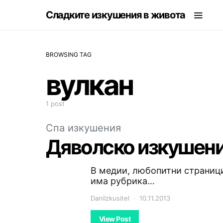
Сладките изкушения в живота
BROWSING TAG
вулкан
1 post
Спа изкушения
Дяволско изкушен
В медии, любопитни страници
има рубрика…
DaniIzkusitel
10.11.2013
View Post