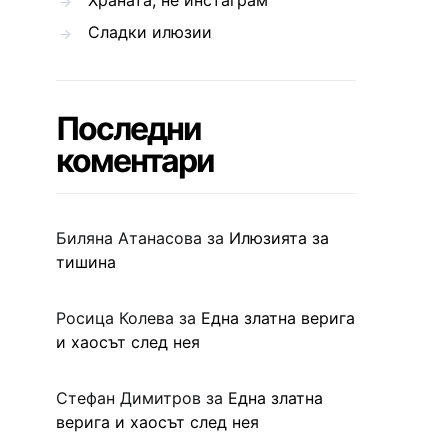
Храната, не инстаграм
Сладки илюзии
Последни
коментари
Биляна Атанасова
за
Илюзията за
тишина
Росица Колева
за
Една златна верига
и хаосът след нея
Стефан Димитров
за
Една златна
верига и хаосът след нея