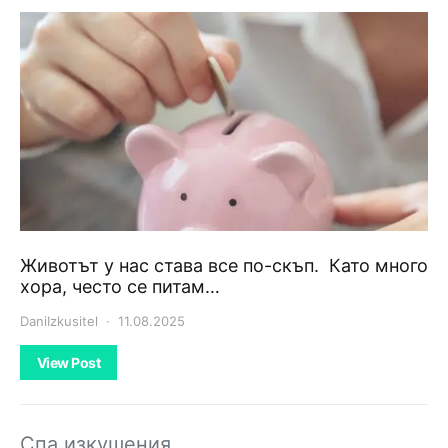
Животът у нас става все по-скъп. Като много
хора, често се питам…
DaniIzkusitel
11.08.2025
View Post
Спа изкушения