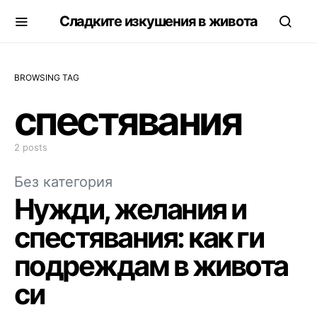
Сладките изкушения в живота
BROWSING TAG
спестявания
2 posts
Без категория
Нужди, желания и
спестявания: как ги
подреждам в живота
си