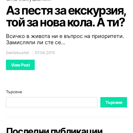
Аз пестя за екскурзия,
той за нова кола. А ти?
Всичко в живота ни е въпрос на приоритети.
Замисляли ли сте се…
DaniIzkusitel
07.04.2015
View Post
Търсене
Търсене
Последни публикации