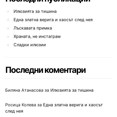
Илюзията за тишина
Една златна верига и хаосът след нея
Лъскавата примка
Храната, не инстаграм
Сладки илюзии
Последни коментари
Биляна Атанасова
за
Илюзията за тишина
Росица Колева
за
Една златна верига и хаосът
след нея