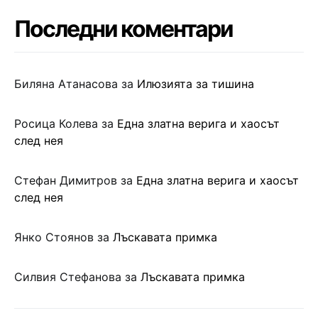
Последни коментари
Биляна Атанасова
за
Илюзията за тишина
Росица Колева
за
Една златна верига и хаосът
след нея
Стефан Димитров
за
Една златна верига и хаосът
след нея
Янко Стоянов
за
Лъскавата примка
Силвия Стефанова
за
Лъскавата примка