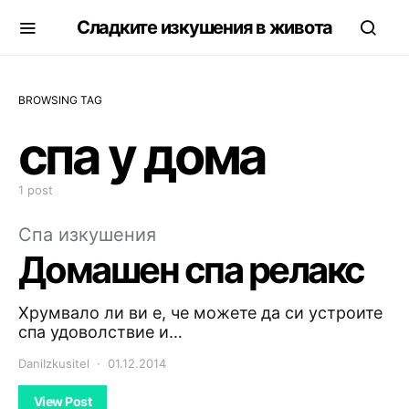
Сладките изкушения в живота
BROWSING TAG
спа у дома
1 post
Спа изкушения
Домашен спа релакс
Хрумвало ли ви е, че можете да си устроите
спа удоволствие и…
DaniIzkusitel
01.12.2014
View Post