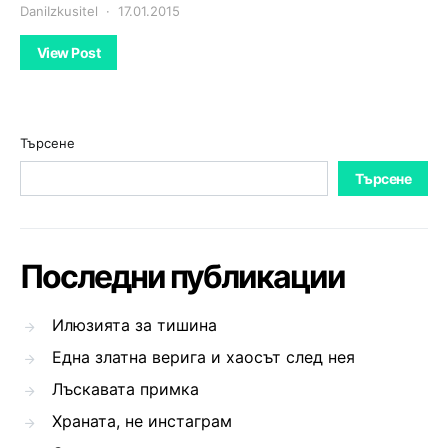
DaniIzkusitel
17.01.2015
View Post
Търсене
Търсене
Последни публикации
Илюзията за тишина
Една златна верига и хаосът след нея
Лъскавата примка
Храната, не инстаграм