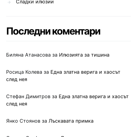
Сладки илюзии
Последни коментари
Биляна Атанасова
за
Илюзията за тишина
Росица Колева
за
Една златна верига и хаосът
след нея
Стефан Димитров
за
Една златна верига и хаосът
след нея
Янко Стоянов
за
Лъскавата примка