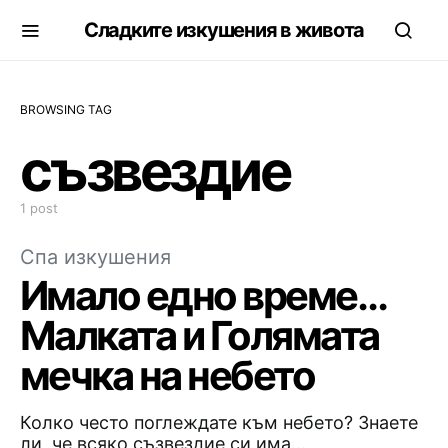
Сладките изкушения в живота
BROWSING TAG
съзвездие
1 post
Спа изкушения
Имало едно време…
Малката и Голямата
мечка на небето
Колко често поглеждате към небето? Знаете
ли, че всяко съзвездие си има…