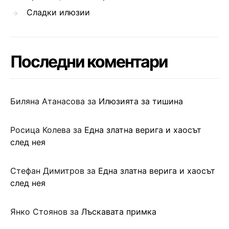
Сладки илюзии
Последни коментари
Биляна Атанасова
за
Илюзията за тишина
Росица Колева
за
Една златна верига и хаосът
след нея
Стефан Димитров
за
Една златна верига и хаосът
след нея
Янко Стоянов
за
Лъскавата примка