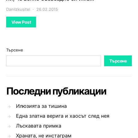
DaniIzkusitel
26.02.2015
View Post
Търсене
Търсене
Последни публикации
Илюзията за тишина
Една златна верига и хаосът след нея
Лъскавата примка
Храната, не инстаграм