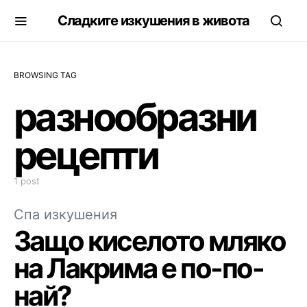
Сладките изкушения в живота
BROWSING TAG
разнообразни
рецепти
1 post
Спа изкушения
Защо киселото мляко
на Лакрима е по-по-
най?