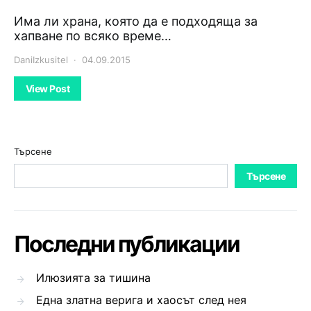
Има ли храна, която да е подходяща за
хапване по всяко време…
DaniIzkusitel
04.09.2015
View Post
Търсене
Търсене
Последни публикации
Илюзията за тишина
Една златна верига и хаосът след нея