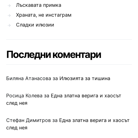
Лъскавата примка
Храната, не инстаграм
Сладки илюзии
Последни коментари
Биляна Атанасова
за
Илюзията за тишина
Росица Колева
за
Една златна верига и хаосът
след нея
Стефан Димитров
за
Една златна верига и хаосът
след нея