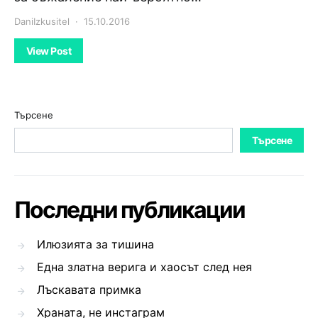
DaniIzkusitel
15.10.2016
View Post
Търсене
Търсене
Последни публикации
Илюзията за тишина
Една златна верига и хаосът след нея
Лъскавата примка
Храната, не инстаграм