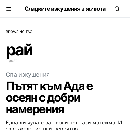
Сладките изкушения в живота
BROWSING TAG
рай
1 post
Спа изкушения
Пътят към Ада е
осеян с добри
намерения
Едва ли чувате за първи път тази максима. И
за съжаление най-вероятно…