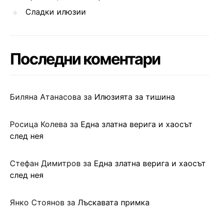
Сладки илюзии
Последни коментари
Биляна Атанасова
за
Илюзията за тишина
Росица Колева
за
Една златна верига и хаосът
след нея
Стефан Димитров
за
Една златна верига и хаосът
след нея
Янко Стоянов
за
Лъскавата примка