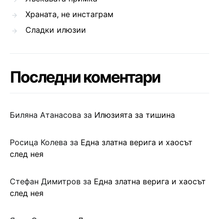
Храната, не инстаграм
Сладки илюзии
Последни коментари
Биляна Атанасова
за
Илюзията за тишина
Росица Колева
за
Една златна верига и хаосът
след нея
Стефан Димитров
за
Една златна верига и хаосът
след нея