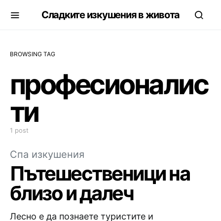
Сладките изкушения в живота
BROWSING TAG
професионалис
ти
1 post
Спа изкушения
Пътешественици на
близо и далеч
Лесно е да познаете туристите и