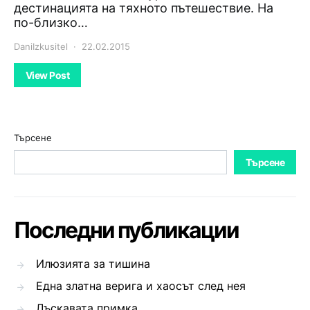
дестинацията на тяхното пътешествие. На
по-близко…
DaniIzkusitel
22.02.2015
View Post
Търсене
Търсене
Последни публикации
Илюзията за тишина
Една златна верига и хаосът след нея
Лъскавата примка