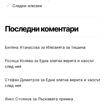
Сладки илюзии
Последни коментари
Биляна Атанасова
за
Илюзията за тишина
Росица Колева
за
Една златна верига и хаосът
след нея
Стефан Димитров
за
Една златна верига и хаосът
след нея
Янко Стоянов
за
Лъскавата примка