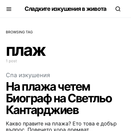
Сладките изкушения в живота
BROWSING TAG
плаж
1 post
Спа изкушения
На плажа четем
Биограф на Светльо
Кантарджиев
Какво правите на плажа? Ето това е добър
въпрос. Повечето хора дремват…