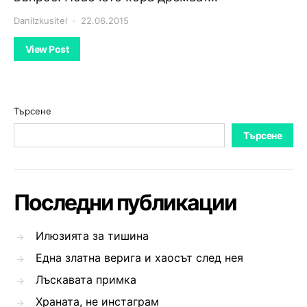
DaniIzkusitel
22.06.2015
View Post
Търсене
Търсене
Последни публикации
Илюзията за тишина
Една златна верига и хаосът след нея
Лъскавата примка
Храната, не инстаграм