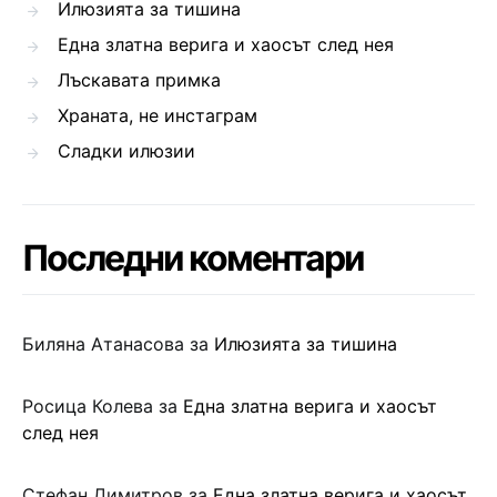
Илюзията за тишина
Една златна верига и хаосът след нея
Лъскавата примка
Храната, не инстаграм
Сладки илюзии
Последни коментари
Биляна Атанасова
за
Илюзията за тишина
Росица Колева
за
Една златна верига и хаосът
след нея
Стефан Димитров
за
Една златна верига и хаосът