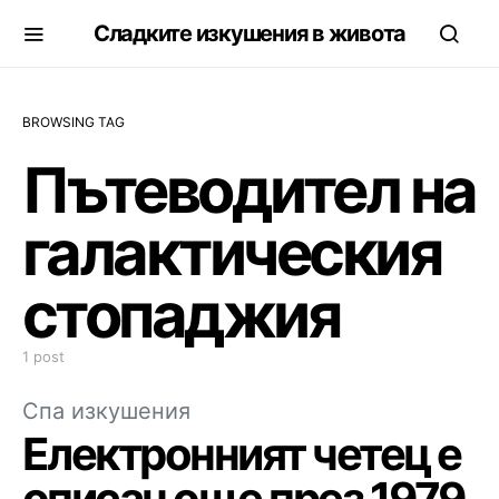
Сладките изкушения в живота
BROWSING TAG
Пътеводител на
галактическия
стопаджия
1 post
Спа изкушения
Електронният четец е
описан още през 1979