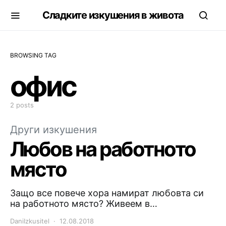
Сладките изкушения в живота
BROWSING TAG
офис
2 posts
Други изкушения
Любов на работното
място
Защо все повече хора намират любовта си
на работното място? Живеем в…
DaniIzkusitel
12.08.2018