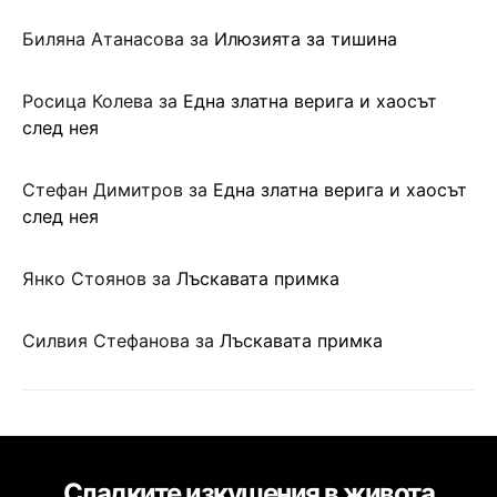
Биляна Атанасова
за
Илюзията за тишина
Росица Колева
за
Една златна верига и хаосът
след нея
Стефан Димитров
за
Една златна верига и хаосът
след нея
Янко Стоянов
за
Лъскавата примка
Силвия Стефанова
за
Лъскавата примка
Сладките изкушения в живота