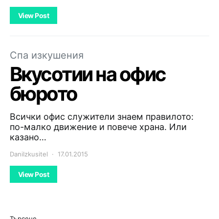
View Post
Спа изкушения
Вкусотии на офис
бюрото
Всички офис служители знаем правилото:
по-малко движение и повече храна. Или
казано…
DaniIzkusitel
17.01.2015
View Post
Търсене