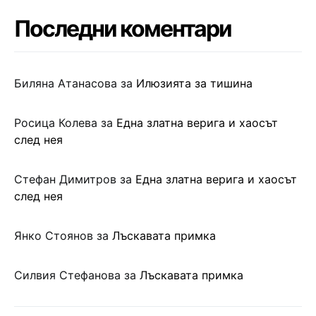
Последни коментари
Биляна Атанасова
за
Илюзията за тишина
Росица Колева
за
Една златна верига и хаосът
след нея
Стефан Димитров
за
Една златна верига и хаосът
след нея
Янко Стоянов
за
Лъскавата примка
Силвия Стефанова
за
Лъскавата примка