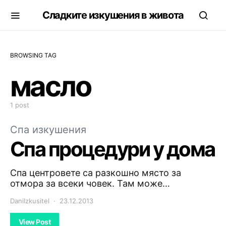
Сладките изкушения в живота
BROWSING TAG
масло
1 post
Спа изкушения
Спа процедури у дома
Спа центровете са разкошно място за
отмора за всеки човек. Там може…
DaniIzkusitel
23.12.2013
View Post