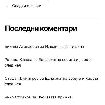
Сладки илюзии
Последни коментари
Биляна Атанасова
за
Илюзията за тишина
Росица Колева
за
Една златна верига и хаосът
след нея
Стефан Димитров
за
Една златна верига и хаосът
след нея
Янко Стоянов
за
Лъскавата примка