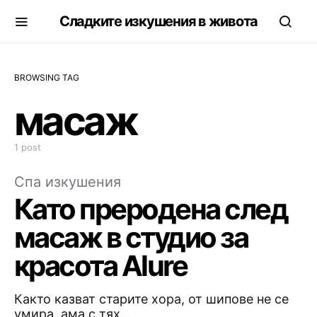
Сладките изкушения в живота
BROWSING TAG
масаж
1 post
Спа изкушения
Като преродена след
масаж в студио за
красота Alure
Както казват старите хора, от шипове не се
умира, ама с тях…