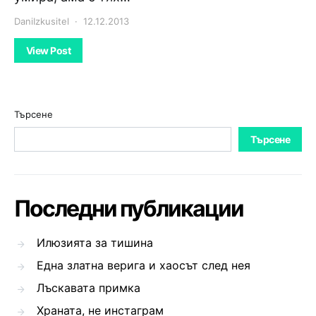
DaniIzkusitel
12.12.2013
View Post
Търсене
Търсене
Последни публикации
Илюзията за тишина
Една златна верига и хаосът след нея
Лъскавата примка
Храната, не инстаграм