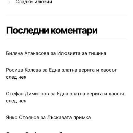
Сладки илюзии
Последни коментари
Биляна Атанасова
за
Илюзията за тишина
Росица Колева
за
Една златна верига и хаосът
след нея
Стефан Димитров
за
Една златна верига и хаосът
след нея
Янко Стоянов
за
Лъскавата примка