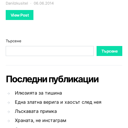
DaniIzkusitel
06.06.2014
View Post
Търсене
Търсене
Последни публикации
Илюзията за тишина
Една златна верига и хаосът след нея
Лъскавата примка
Храната, не инстаграм