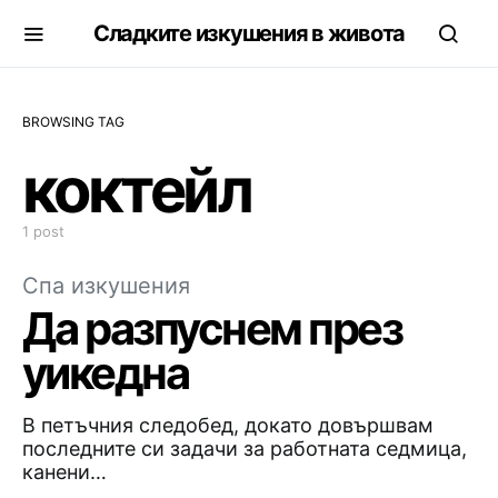
Сладките изкушения в живота
BROWSING TAG
коктейл
1 post
Спа изкушения
Да разпуснем през
уикедна
В петъчния следобед, докато довършвам
последните си задачи за работната седмица,
канени…