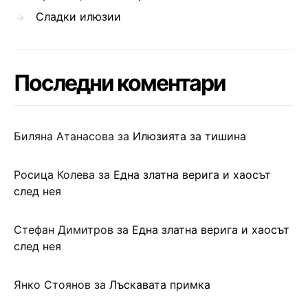
Сладки илюзии
Последни коментари
Биляна Атанасова
за
Илюзията за тишина
Росица Колева
за
Една златна верига и хаосът
след нея
Стефан Димитров
за
Една златна верига и хаосът
след нея
Янко Стоянов
за
Лъскавата примка