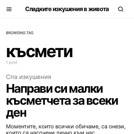
Сладките изкушения в живота
BROWSING TAG
късмети
1 post
Спа изкушения
Направи си малки
късметчета за всеки
ден
Моментите, които всички обичаме, са онези,
които са насочени лично към нас.…