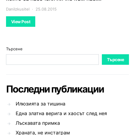
DaniIzkusitel
25.08.2015
View Post
Търсене
Търсене
Последни публикации
Илюзията за тишина
Една златна верига и хаосът след нея
Лъскавата примка
Храната, не инстаграм