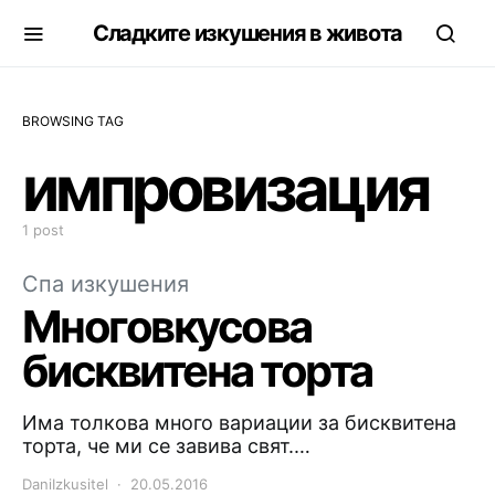
Сладките изкушения в живота
BROWSING TAG
импровизация
1 post
Спа изкушения
Многовкусова
бисквитена торта
Има толкова много вариации за бисквитена
торта, че ми се завива свят.…
DaniIzkusitel
20.05.2016