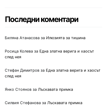
Последни коментари
Биляна Атанасова
за
Илюзията за тишина
Росица Колева
за
Една златна верига и хаосът
след нея
Стефан Димитров
за
Една златна верига и хаосът
след нея
Янко Стоянов
за
Лъскавата примка
Силвия Стефанова
за
Лъскавата примка