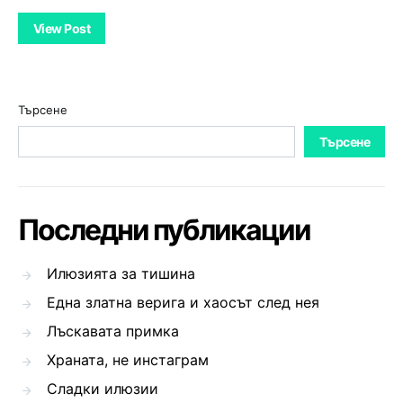
View Post
Търсене
Търсене
Последни публикации
Илюзията за тишина
Една златна верига и хаосът след нея
Лъскавата примка
Храната, не инстаграм
Сладки илюзии