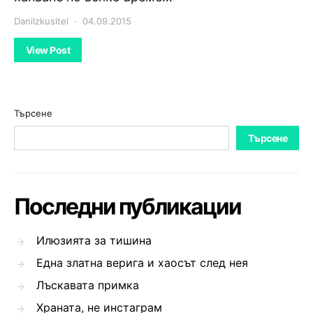
DaniIzkusitel
04.09.2015
View Post
Търсене
Търсене
Последни публикации
Илюзията за тишина
Една златна верига и хаосът след нея
Лъскавата примка
Храната, не инстаграм