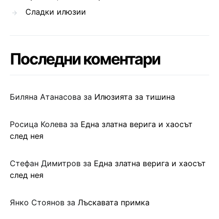
Сладки илюзии
Последни коментари
Биляна Атанасова
за
Илюзията за тишина
Росица Колева
за
Една златна верига и хаосът
след нея
Стефан Димитров
за
Една златна верига и хаосът
след нея
Янко Стоянов
за
Лъскавата примка