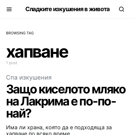
Сладките изкушения в живота
BROWSING TAG
хапване
1 post
Спа изкушения
Защо киселото мляко
на Лакрима е по-по-
най?
Има ли храна, която да е подходяща за
хапване по всяко време…