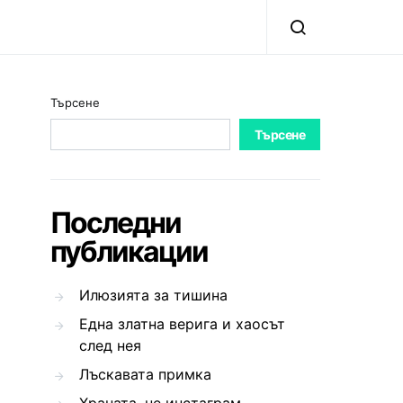
Търсене
Търсене
Последни
публикации
Илюзията за тишина
Една златна верига и хаосът
след нея
Лъскавата примка