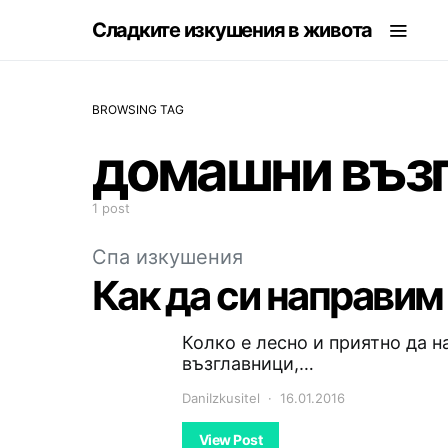
Сладките изкушения в живота
BROWSING TAG
домашни въз
1 post
Спа изкушения
Как да си направи
Колко е лесно и приятно да 
възглавници,…
DaniIzkusitel
16.01.2016
View Post