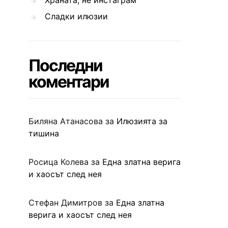
Храната, не инстаграм
Сладки илюзии
Последни
коментари
Биляна Атанасова
за
Илюзията за
тишина
Росица Колева
за
Една златна верига
и хаосът след нея
Стефан Димитров
за
Една златна
верига и хаосът след нея