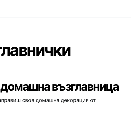
главнички
м домашна възглавница
направиш своя домашна декорация от