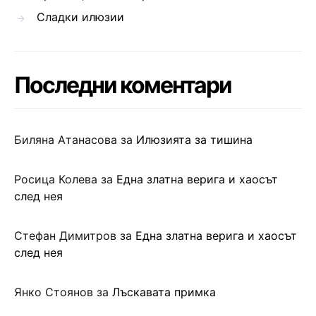
Сладки илюзии
Последни коментари
Биляна Атанасова
за
Илюзията за тишина
Росица Колева
за
Една златна верига и хаосът
след нея
Стефан Димитров
за
Една златна верига и хаосът
след нея
Янко Стоянов
за
Лъскавата примка