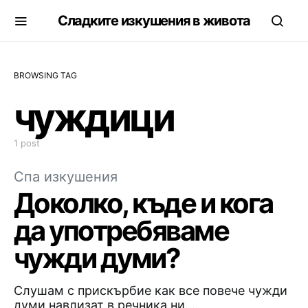
Сладките изкушения в живота
BROWSING TAG
чуждици
1 post
Спа изкушения
Доколко, къде и кога
да употребяваме
чужди думи?
Слушам с прискърбие как все повече чужди
думи навлизат в речника ни.…