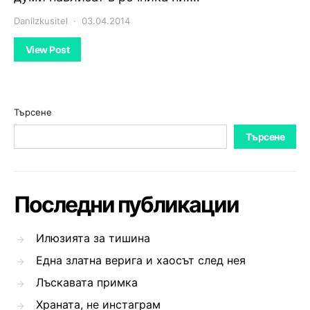
DaniIzkusitel
03.04.2014
View Post
Търсене
Търсене
Последни публикации
Илюзията за тишина
Една златна верига и хаосът след нея
Лъскавата примка
Храната, не инстаграм