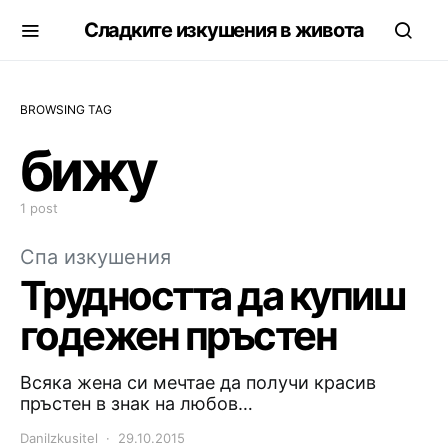
Сладките изкушения в живота
BROWSING TAG
бижу
1 post
Спа изкушения
Трудността да купиш
годежен пръстен
Всяка жена си мечтае да получи красив
пръстен в знак на любов…
DaniIzkusitel
29.10.2015