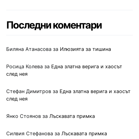
Последни коментари
Биляна Атанасова
за
Илюзията за тишина
Росица Колева
за
Една златна верига и хаосът
след нея
Стефан Димитров
за
Една златна верига и хаосът
след нея
Янко Стоянов
за
Лъскавата примка
Силвия Стефанова
за
Лъскавата примка