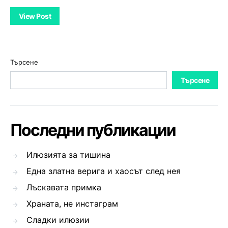
View Post
Търсене
Търсене
Последни публикации
Илюзията за тишина
Една златна верига и хаосът след нея
Лъскавата примка
Храната, не инстаграм
Сладки илюзии