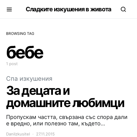
Сладките изкушения в живота
BROWSING TAG
бебе
1 post
Спа изкушения
За децата и
домашните любимци
Пропускам частта, свързана със спора дали
е вредно, или полезно там, където…
DaniIzkusitel
27.11.2015