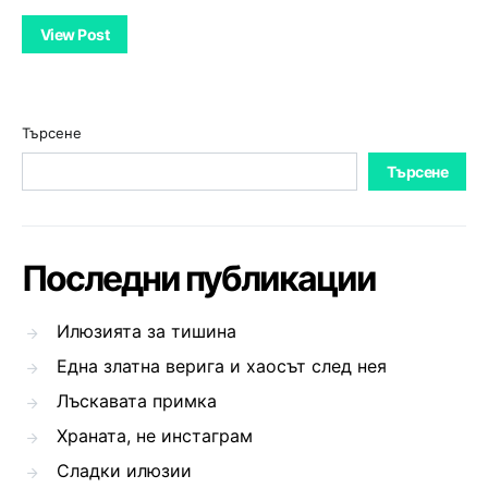
View Post
Търсене
Търсене
Последни публикации
Илюзията за тишина
Една златна верига и хаосът след нея
Лъскавата примка
Храната, не инстаграм
Сладки илюзии