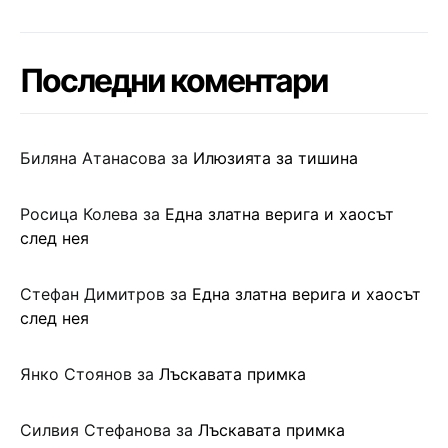
Последни коментари
Биляна Атанасова
за
Илюзията за тишина
Росица Колева
за
Една златна верига и хаосът
след нея
Стефан Димитров
за
Една златна верига и хаосът
след нея
Янко Стоянов
за
Лъскавата примка
Силвия Стефанова
за
Лъскавата примка