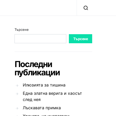
Търсене
Търсене
Последни
публикации
Илюзията за тишина
Една златна верига и хаосът
след нея
Лъскавата примка