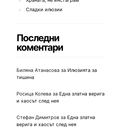
Храната, не инстаграм
Сладки илюзии
Последни
коментари
Биляна Атанасова
за
Илюзията за
тишина
Росица Колева
за
Една златна верига
и хаосът след нея
Стефан Димитров
за
Една златна
верига и хаосът след нея