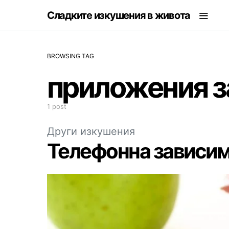
Сладките изкушения в живота
BROWSING TAG
приложения з
1 post
Други изкушения
Телефонна зависи