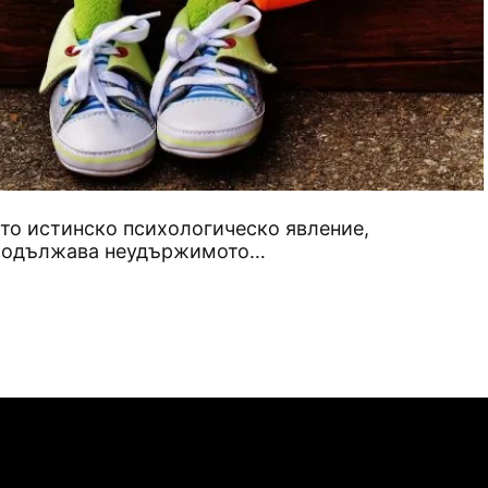
ато истинско психологическо явление,
продължава неудържимото…