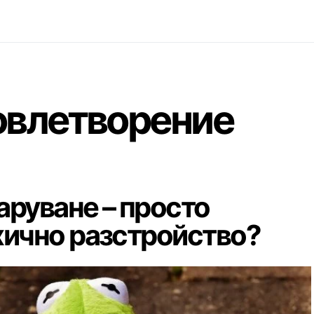
овлетворение
аруване – просто
хично разстройство?