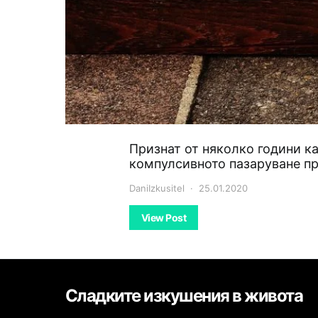
Признат от няколко години к
компулсивното пазаруване 
DaniIzkusitel
25.01.2020
View Post
Сладките изкушения в живота