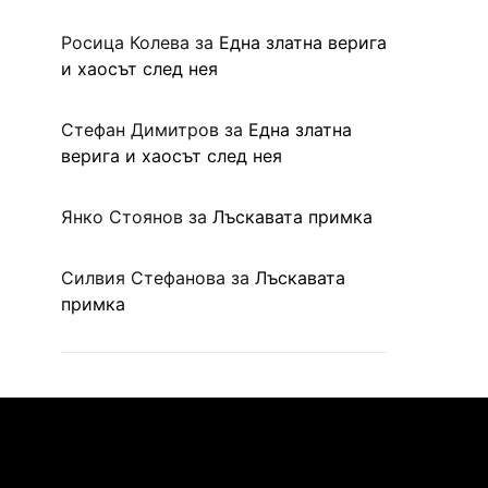
Росица Колева
за
Една златна верига
и хаосът след нея
Стефан Димитров
за
Една златна
верига и хаосът след нея
Янко Стоянов
за
Лъскавата примка
Силвия Стефанова
за
Лъскавата
примка