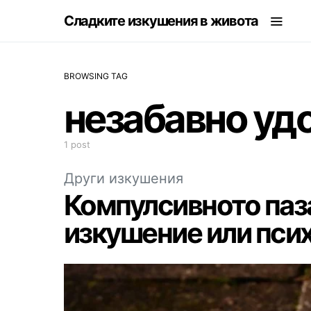
Сладките изкушения в живота
BROWSING TAG
незабавно уд
1 post
Други изкушения
Компулсивното паз
изкушение или пси