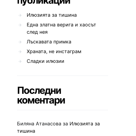
публикации
Илюзията за тишина
Една златна верига и хаосът
след нея
Лъскавата примка
Храната, не инстаграм
Сладки илюзии
Последни
коментари
Биляна Атанасова
за
Илюзията за
тишина